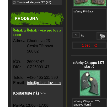
Tlumiče-kategorie "C" (28)
střenky FN-Baby
PRODEJNA
Řehák a Řehák - vše pro lov a
sport
ks
Adresa:
Chorinova 23
1 595,- Kč
Česká Třebová
560 02
IČO:
26003147
střenky Chiappa 1873-
plast-č
DIČ:
CZ26003147
Telefon:
+420 465 535 390
E-mail:
info@rehak-lov.com
Kontaktujte nás > >
střenky Chiappa 1873-
plastové-černá
Po-Pá:
13:00 - 17:00