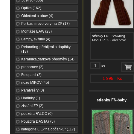
Střelivo (638)
Optika (162)
Oblečení a obuv (4)
Perkusní revolvery-na ZP (17)
Montáže EAW (23)
střenky FN - Browning
Lampy, svítilny (4)
Mod. HP 35 - ořechové
Reloading-přebíjení a doplňky
(18)
Keramika,dárkové předměty (14)
ks
preparace (2)
Fotopasti (2)
1 995,- Kč
nože MIKOV (45)
Paralyzéry (0)
Hodinky (1)
střenky FN-baby
získání ZP (2)
pouzdra FALCO (0)
Pouzdra DASTA (75)
kategorie C 1-"na občanku" (117)