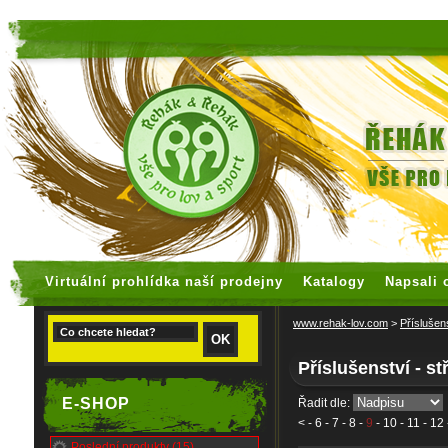
faux rolex watches
replica watches
Virtuální prohlídka naší prodejny
Katalogy
Napsali 
www.rehak-lov.com
>
Příslušen
Příslušenství - st
E-SHOP
Řadit dle:
<
-
6
-
7
-
8
-
9
-
10
-
11
-
12
Poslední produkty (15)