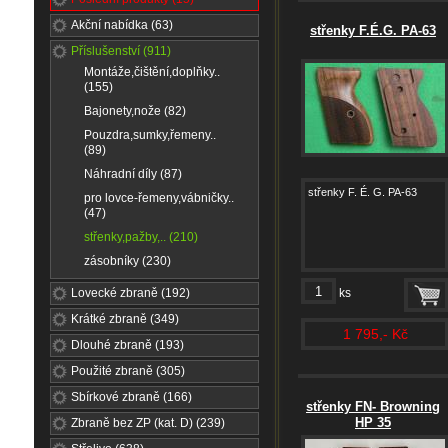
Akční nabídka (63)
střenky F.É.G. PA-63
Příslušenství (911)
Montáže,čištění,doplňky..
(155)
Bajonety,nože (82)
Pouzdra,sumky,řemeny..
(89)
Náhradní díly (87)
střenky F. É. G. PA-63
pro lovce-řemeny,vábničky..
(47)
střenky,pažby,.. (210)
zásobníky (230)
Lovecké zbraně (192)
ks
Krátké zbraně (349)
1 795,- Kč
Dlouhé zbraně (193)
Použité zbraně (305)
Sbírkové zbraně (166)
střenky FN- Browning
HP 35
Zbraně bez ZP (kat. D) (239)