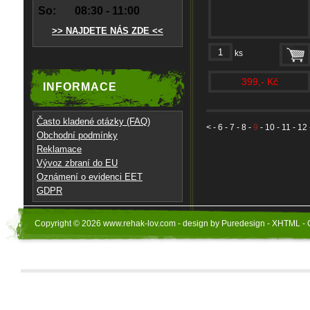
So:
08:30 - 11:00
>> NAJDETE NÁS ZDE <<
ks
399,- Kč
INFORMACE
Často kladené otázky (FAQ)
<
-
6
-
7
-
8
-
9
-
10
-
11
-
12
Obchodní podmínky
Reklamace
Vývoz zbraní do EU
Oznámení o evidenci EET
GDPR
Copyright © 2026 www.rehak-lov.com - design by Puredesign - XHTML - 