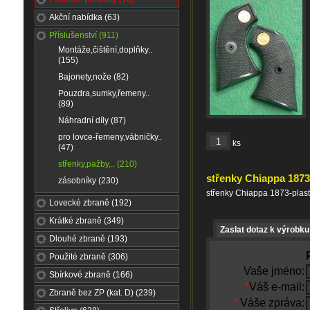
Akční nabídka (63)
Příslušenství (911)
Montáže,čištění,doplňky..
(155)
Bajonety,nože (82)
Pouzdra,sumky,řemeny..
(89)
Náhradní díly (87)
pro lovce-řemeny,vábničky..
ks
(47)
střenky,pažby,.. (210)
střenky Chiappa 1873
zásobníky (230)
střenky Chiappa 1873-plast
Lovecké zbraně (192)
Krátké zbraně (349)
Zaslat dotaz k výrobku
Dlouhé zbraně (193)
Použité zbraně (306)
Vaše jméno:
Sbírkové zbraně (166)
*
Váš e-mail:
Zbraně bez ZP (kat. D) (239)
*
Váše zpráva: