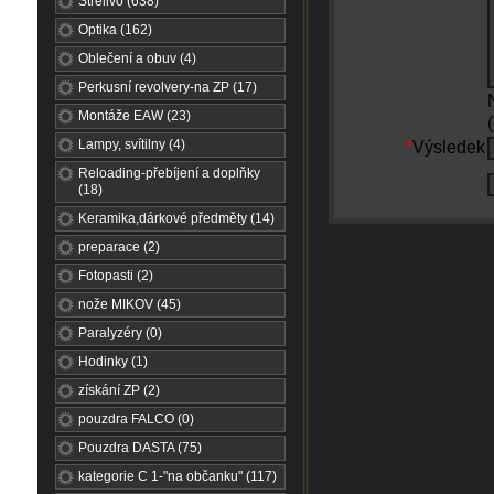
Střelivo (638)
Optika (162)
Oblečení a obuv (4)
Perkusní revolvery-na ZP (17)
Montáže EAW (23)
Lampy, svítilny (4)
*
Výsledek
Reloading-přebíjení a doplňky
(18)
Keramika,dárkové předměty (14)
preparace (2)
Fotopasti (2)
nože MIKOV (45)
Paralyzéry (0)
Hodinky (1)
získání ZP (2)
pouzdra FALCO (0)
Pouzdra DASTA (75)
kategorie C 1-"na občanku" (117)