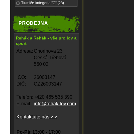
Tlumiče-kategorie "C" (28)
PRODEJNA
Řehák a Řehák - vše pro lov a
sport
Adresa:
Chorinova 23
Česká Třebová
560 02
IČO:
26003147
DIČ:
CZ26003147
Telefon:
+420 465 535 390
E-mail:
info@rehak-lov.com
Kontaktujte nás > >
Po-Pá:
13:00 - 17:00