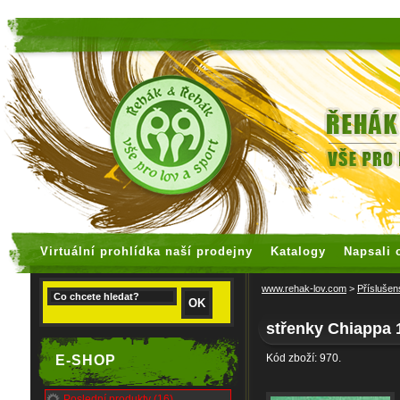
faux rolex watches
replica watches
Virtuální prohlídka naší prodejny
Katalogy
Napsali 
www.rehak-lov.com
>
Příslušen
střenky Chiappa 
Kód zboží: 970.
E-SHOP
Poslední produkty (16)