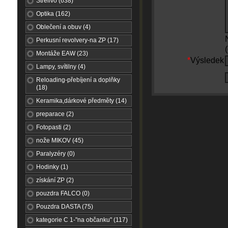
Střelivo (638)
Optika (162)
Oblečení a obuv (4)
Perkusní revolvery-na ZP (17)
Montáže EAW (23)
*
Výsledek
Lampy, svítilny (4)
Reloading-přebíjení a doplňky
(18)
Keramika,dárkové předměty (14)
preparace (2)
Fotopasti (2)
nože MIKOV (45)
Paralyzéry (0)
Hodinky (1)
získání ZP (2)
pouzdra FALCO (0)
Pouzdra DASTA (75)
kategorie C 1-"na občanku" (117)