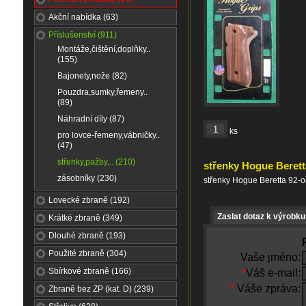
Akční nabídka (63)
Příslušenství (911)
Montáže,čištění,doplňky..
(155)
Bajonety,nože (82)
Pouzdra,sumky,řemeny..
(89)
Náhradní díly (87)
ks
pro lovce-řemeny,vábničky..
(47)
střenky,pažby,.. (210)
střenky Hogue Berett
zásobníky (230)
střenky Hogue Beretta 92-
Lovecké zbraně (192)
Zaslat dotaz k výrobku
Krátké zbraně (349)
Dlouhé zbraně (193)
Použité zbraně (304)
Vaše jméno:
Sbírkové zbraně (166)
*
Váš e-mail:
*
Váše zpráva:
Zbraně bez ZP (kat. D) (239)