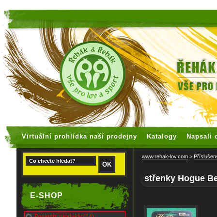
faux rolex watches
replica watches
Virtuální prohlídka naší prodejny
Katalogy
Napsali 
www.rehak-lov.com
>
Příslušen
střenky Hogue Be
E-SHOP
Poslední produkty (14)