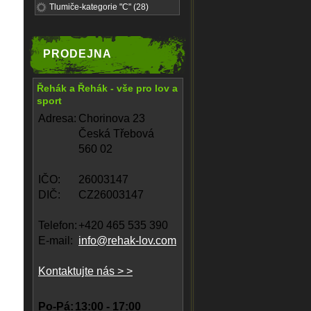
Tlumiče-kategorie "C" (28)
PRODEJNA
Řehák a Řehák - vše pro lov a
sport
Adresa:
Chorinova 23
Česká Třebová
560 02
IČO:
26003147
DIČ:
CZ26003147
Telefon:
+420 465 535 390
E-mail:
info@rehak-lov.com
Kontaktujte nás > >
Po-Pá:
13:00 - 17:00