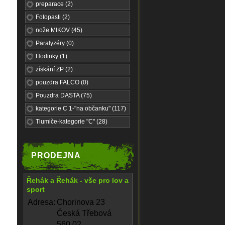
preparace (2)
Fotopasti (2)
nože MIKOV (45)
Paralyzéry (0)
Hodinky (1)
získání ZP (2)
pouzdra FALCO (0)
Pouzdra DASTA (75)
kategorie C 1-"na občanku" (117)
Tlumiče-kategorie "C" (28)
PRODEJNA
Řehák a Řehák - vše pro lov a
sport
Adresa:
Chorinova 23
Česká Třebová
560 02