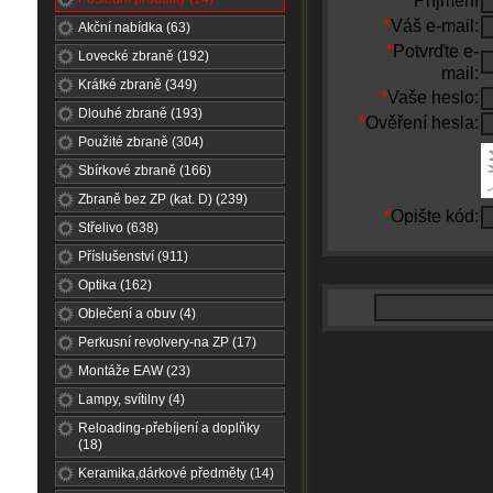
*
Příjmení
*
Váš e-mail:
Akční nabídka (63)
*
Potvrďte e-
Lovecké zbraně (192)
mail:
Krátké zbraně (349)
*
Vaše heslo:
Dlouhé zbraně (193)
*
Ověření hesla:
Použité zbraně (304)
Sbírkové zbraně (166)
Zbraně bez ZP (kat. D) (239)
*
Opište kód:
Střelivo (638)
Příslušenství (911)
Optika (162)
Oblečení a obuv (4)
Perkusní revolvery-na ZP (17)
Montáže EAW (23)
Lampy, svítilny (4)
Reloading-přebíjení a doplňky
(18)
Keramika,dárkové předměty (14)