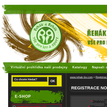
faux rolex watches
replica watches
Virtuální prohlídka naší prodejny
Katalogy
Napsali 
www.rehak-lov.com
>
Registrac
REGISTRACE NO
E-SHOP
*
Jméno
Poslední produkty (14)