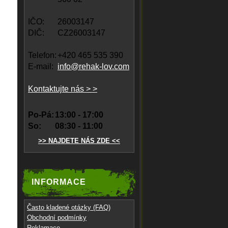
IČO:
26003147
DIČ:
CZ26003147
Telefon:
+420 465 535 390
E-mail:
info@rehak-lov.com
Kontaktujte nás > >
Po-Pá:
13:00 - 17:00
So:
08:30 - 11:00
>> NAJDETE NÁS ZDE <<
INFORMACE
Často kladené otázky (FAQ)
Obchodní podmínky
Reklamace