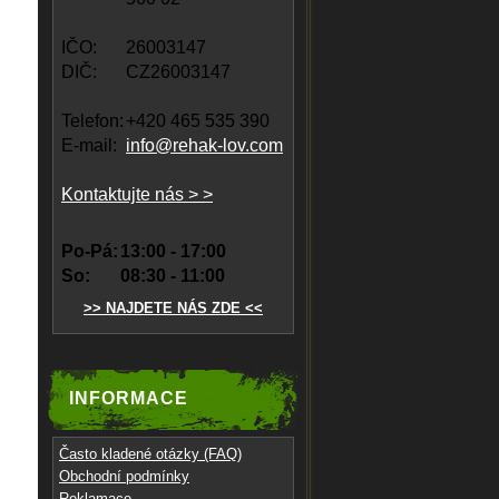
IČO:
26003147
DIČ:
CZ26003147
Telefon:
+420 465 535 390
E-mail:
info@rehak-lov.com
Kontaktujte nás > >
Po-Pá:
13:00 - 17:00
So:
08:30 - 11:00
>> NAJDETE NÁS ZDE <<
INFORMACE
Často kladené otázky (FAQ)
Obchodní podmínky
Reklamace