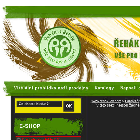
faux rolex watches
replica watches
Virtuální prohlídka naší prodejny
Katalogy
Napsali 
www.rehak-lov.com
>
Paralyzér
V této sekci nejsou žádné
E-SHOP
Poslední produkty (15)