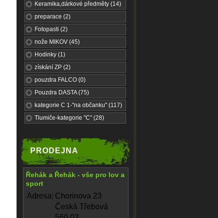
Keramika,dárkové předměty (14)
preparace (2)
Fotopasti (2)
nože MIKOV (45)
Hodinky (1)
získání ZP (2)
pouzdra FALCO (0)
Pouzdra DASTA (75)
kategorie C 1-"na občanku" (117)
Tlumiče-kategorie "C" (28)
PRODEJNA
Řehák a Řehák - vše pro lov a
sport
Adresa:
Chorinova 23
Česká Třebová
560 02