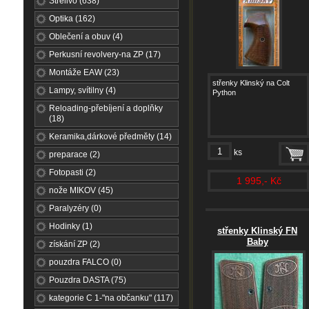
Střelivo (638)
Optika (162)
Oblečení a obuv (4)
Perkusní revolvery-na ZP (17)
Montáže EAW (23)
střenky Klinský na Colt
Lampy, svítilny (4)
Python
Reloading-přebíjení a doplňky
(18)
Keramika,dárkové předměty (14)
ks
preparace (2)
Fotopasti (2)
1 995,- Kč
nože MIKOV (45)
Paralyzéry (0)
Hodinky (1)
střenky Klinský FN
Baby
získání ZP (2)
pouzdra FALCO (0)
Pouzdra DASTA (75)
kategorie C 1-"na občanku" (117)