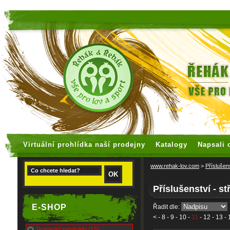
faux rolex watches
replica watches
Virtuální prohlídka naší prodejny
Katalogy
Napsali 
www.rehak-lov.com
>
Příslušen
Příslušenství - st
E-SHOP
Řadit dle:
<
-
8
-
9
-
10
-
11
-
12
-
13
-
Poslední produkty (15)