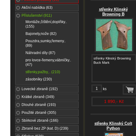
Akční nabídka (63)
střenky Klinský
Browning B
Příslušenství (911)
Montáže,čištění,doplňky..
(155)
Bajonety,nože (82)
Pouzdra,sumky,řemeny..
(89)
Náhradní díly (87)
střenky Klinský Browning
pro lovce-řemeny,vábničky..
Buck Mark
(47)
střenky,pažby,.. (210)
zásobníky (230)
Lovecké zbraně (192)
ks
Krátké zbraně (349)
1 890,- Kč
Dlouhé zbraně (193)
Použité zbraně (305)
Sbírkové zbraně (166)
střenky Klinský Colt
Python
Zbraně bez ZP (kat. D) (239)