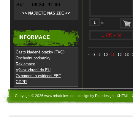
So:
08:30 - 11:00
>> NAJDETE NÁS ZDE <<
ks
1 785,- Kč
INFORMACE
Často kladené otázky (FAQ)
<
-
8
-
9
-
10
-
11
-
12
-
13
-
Obchodní podmínky
Reklamace
Vývoz zbraní do EU
Oznámení o evidenci EET
GDPR
Copyright © 2026 www.rehak-lov.com - design by Puredesign - XHTML - 