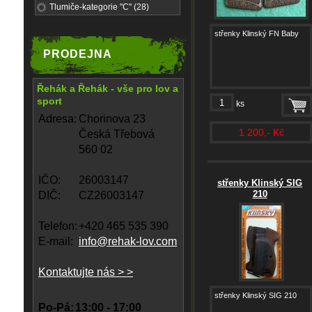
Tlumiče-kategorie "C" (28)
střenky Klinský FN Baby
PRODEJNA
Řehák a Řehák - vše pro lov a
sport
ks
Adresa:
Chorinova 23
1 200,- Kč
Česká Třebová
560 02
IČO:
26003147
střenky Klinský SIG
210
DIČ:
CZ26003147
Telefon:
+420 465 535 390
E-mail:
info@rehak-lov.com
Kontaktujte nás > >
střenky Klinský SIG 210
Po-Pá:
13:00 - 17:00