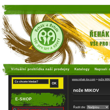
faux rolex watches
replica watches
Virtuální prohlídka naší prodejny
Katalogy
Napsali 
www.rehak-lov.com
>
nože MI
nože MIKOV
E-SHOP
Řadit dle:
Poslední produkty (14)