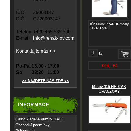
IČO:
26003147
DIČ:
CZ26003147
nůž Mikov PRAKTIK modrý
115-NH-5/AK
Telefon:
+420 465 535 390
E-mail:
info@rehak-lov.com
Kontaktujte nás > >
ks
604,- Kč
Po-Pá:
13:00 - 17:00
So:
08:30 - 11:00
>> NAJDETE NÁS ZDE <<
Mikov 115-NH-6/AK
ORANZOVÝ
INFORMACE
Často kladené otázky (FAQ)
Obchodní podmínky
Reklamace