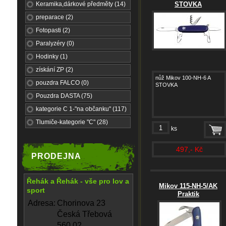
Keramika,dárkové předměty (14)
STOVKA
preparace (2)
Fotopasti (2)
Paralyzéry (0)
Hodinky (1)
získání ZP (2)
nůž Mikov 100-NH-6 A
pouzdra FALCO (0)
STOVKA
Pouzdra DASTA (75)
kategorie C 1-"na občanku" (117)
Tlumiče-kategorie "C" (28)
ks
497,- Kč
PRODEJNA
Řehák a Řehák - vše pro lov a
Mikov 115-NH-5/AK
sport
Praktik
Adresa:
Chorinova 23
Česká Třebová
560 02