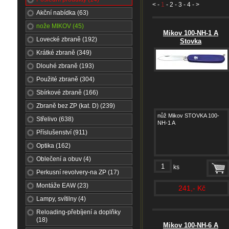
<
-
1
-
2
-
3
-
4
- >
Akční nabídka (63)
nože MIKOV (45)
Mikov 100-NH-1 A
Lovecké zbraně (192)
Stovka
Krátké zbraně (349)
Dlouhé zbraně (193)
Použité zbraně (304)
Sbírkové zbraně (166)
Zbraně bez ZP (kat. D) (239)
nůž Mikov STOVKA 100-
Střelivo (638)
NH-1 A
Příslušenství (911)
Optika (162)
Oblečení a obuv (4)
ks
Perkusní revolvery-na ZP (17)
Montáže EAW (23)
241,- Kč
Lampy, svítilny (4)
Reloading-přebíjení a doplňky
(18)
Mikov 100-NH-6 A