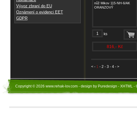
nůž Mikov 115-NH-6/AK
Vývoz zbraní do EU
ORANZOVÝ
Oznámení o evidenci EET
GDPR
ks
816,- Kč
<
-
1
-
2
-
3
-
4
- >
Copyright © 2026 www.rehak-lov.com - design by Puredesign - XHTML - 