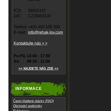
IČO:
26003147
DIČ:
CZ26003147
Telefon:
+420 465 535 390
E-mail:
info@rehak-lov.com
Kontaktujte nás > >
Po-Pá:
13:00 - 17:00
So:
08:30 - 11:00
>> NAJDETE NÁS ZDE <<
INFORMACE
Často kladené otázky (FAQ)
Obchodní podmínky
Reklamace