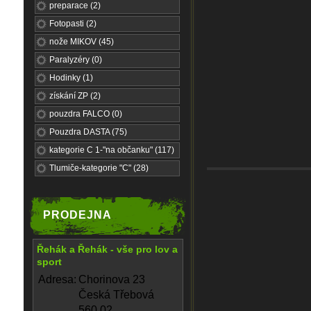
preparace (2)
Fotopasti (2)
nože MIKOV (45)
Paralyzéry (0)
Hodinky (1)
získání ZP (2)
pouzdra FALCO (0)
Pouzdra DASTA (75)
kategorie C 1-"na občanku" (117)
Tlumiče-kategorie "C" (28)
PRODEJNA
Řehák a Řehák - vše pro lov a
sport
Adresa:
Chorinova 23
Česká Třebová
560 02