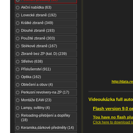
Akční nabídka (63)
Lovecké zbraně (192)
Krátké zbraně (349)
Dlouhé zbraně (193)
Použité zbraně (303)
Sbírkové zbraně (167)
Zbraně bez ZP (kat. D) (239)
Střelivo (638)
Příslušenství (911)
Optika (162)
http://data.
Oblečení a obuv (4)
Perkusní revolvery-na ZP (17)
Videoukázka full aut
Montáže EAW (23)
Lampy, svítilny (4)
Flash version 9,0 or
Reloading-přebíjení a doplňky
You have no flash plu
(18)
Click here to download l
Keramika,dárkové předměty (14)