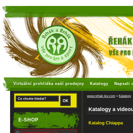
faux rolex watches
replica watches
Virtuální prohlídka naší prodejny
Katalogy
Napsali 
www.rehak-lov.com
>
Katalogy
Katalogy a video
E-SHOP
Katalog Chiappa
Poslední produkty (12)