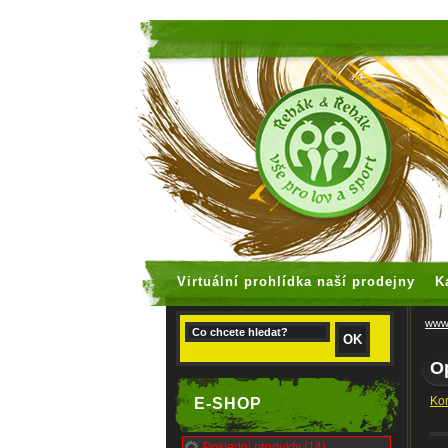
faux rolex
Virtuální prohlídka naší prodejny
K
www.
O
Kom
E-SHOP
Poslední produkty (14)