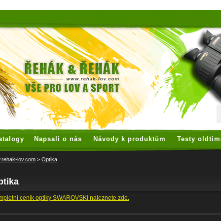
 watches
replica watches
hoogwaardige nep Rolex
replica rolex
atalogy
Napsali o nás
Návody k produktům
Testy oldtim
rehak-lov.com
>
Optika
ptika
pletní ceník optiky SWAROVSKI naleznete zde.