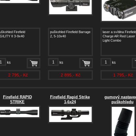
uškohled Firefield
puškohled Firefield Barrage
laser a svítilna Firefiel
GILITY II 3-9x40
2, 5-10x40
Charge AR Red Laser
Light Combo
ks
ks
ks
2 795,- Kč
2 895,- Kč
1 795,- Kč
Firefield RAPID
Firefield Rapid Strike
gumový nastave
STRIKE
1-6x24
puškohledu