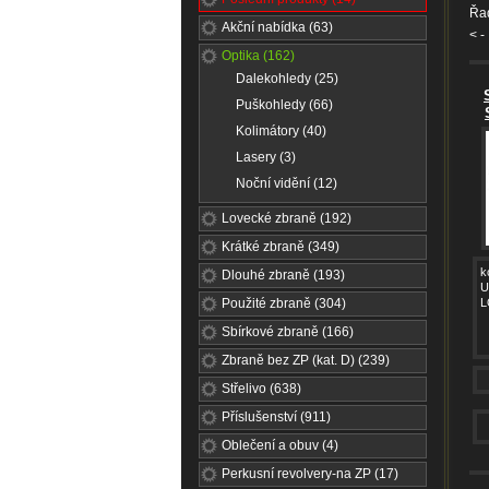
Řad
Akční nabídka (63)
<
-
Optika (162)
Dalekohledy (25)
Puškohledy (66)
Kolimátory (40)
Lasery (3)
Noční vidění (12)
Lovecké zbraně (192)
Krátké zbraně (349)
k
Dlouhé zbraně (193)
U
Použité zbraně (304)
L
Sbírkové zbraně (166)
Zbraně bez ZP (kat. D) (239)
Střelivo (638)
Příslušenství (911)
Oblečení a obuv (4)
Perkusní revolvery-na ZP (17)