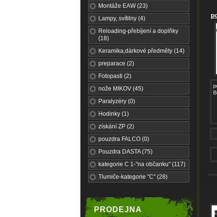
Montáže EAW (23)
po
Lampy, svítilny (4)
Reloading-přebíjení a doplňky
(18)
Keramika,dárkové předměty (14)
preparace (2)
Fotopasti (2)
p
nože MIKOV (45)
B
Paralyzéry (0)
Hodinky (1)
získání ZP (2)
pouzdra FALCO (0)
Pouzdra DASTA (75)
kategorie C 1-"na občanku" (117)
Tlumiče-kategorie "C" (28)
PRODEJNA