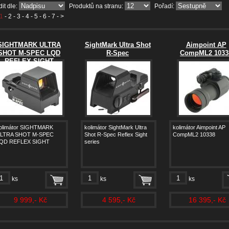
it dle:
Produktů na stranu:
Pořadí:
1
-
2
-
3
-
4
-
5
-
6
-
7
- >
SIGHTMARK ULTRA
SightMark Ultra Shot
Aimpoint AP
SHOT M-SPEC LQD
R-Spec
CompML2 1033
REFLEX SIGHT
olimátor SIGHTMARK
kolimátor SightMark Ultra
kolimátor Aimpoint AP
LTRA SHOT M-SPEC
Shot R-Spec Reflex Sight
CompML2 10338
QD REFLEX SIGHT
series
ks
ks
ks
9 999,- Kč
4 595,- Kč
16 395,- Kč