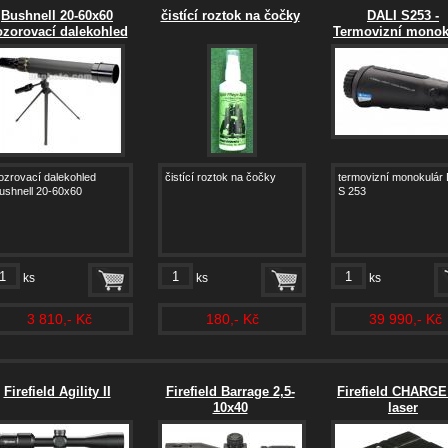
Bushnell 20-60x60
čistící roztok na čočky
DALI S253 -
zorovací dalekohled
Termovizní monok
ozrovací dalekohled
čistící roztok na čočky
termovizní monokulár 
ushnell 20-60x60
S 253
ks
ks
ks
3 810,- Kč
180,- Kč
39 990,- Kč
Firefield Agility II
Firefield Barrage 2,5-
Firefield CHARG
10x40
laser