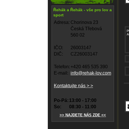
Řehák a Řehák - vše pro lov a
sport
Adresa:
Chorinova 23
Česká Třebová
p
560 02
A
IČO:
26003147
DIČ:
CZ26003147
Telefon:
+420 465 535 390
E-mail:
info@rehak-lov.com
Kontaktujte nás > >
Po-Pá:
13:00 - 17:00
So:
08:30 - 11:00
>> NAJDETE NÁS ZDE <<