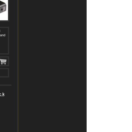
d
 and
c k