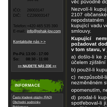
v
ě
c
p
ů
vodn
ě
d
Nezvolí-li kupuj
IČO:
26003147
2107 ob
č
anské
DIČ:
CZ26003147
nepodstatném
kupující vadu v
Telefon:
+420 465 535 390
smlouvy.
E-mail:
info@rehak-lov.com
Kupující nem
Kontaktujte nás > >
požadovat dod
v tom stavu, v
Po-Pá:
13:00 - 17:00
a) došlo-li ke 
So:
08:30 - 11:00
ú
č
elem zjišt
ě
ní
>> NAJDETE NÁS ZDE <<
b) použil-li kupu
c) nezp
ů
sobil-
nezm
ě
n
ě
ném s
INFORMACE
opomenutím, n
d) prodal-li kup
Často kladené otázky (FAQ)
spot
ř
eboval-li 
Obchodní podmínky
Reklamace