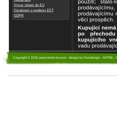
použití; stalo
Vývoz zbraní do EU
prodávajícímu
Oznámení o evidenci EET
prodávajícímu 
GDPR
v
ě
ci prosp
ě
ch.
Kupující nemá
po p
ř
echodu
kupujícího vn
vadu prodávajíc
Copyright © 2026 www.rehak-lov.com - design by Puredesign - XHTML - 