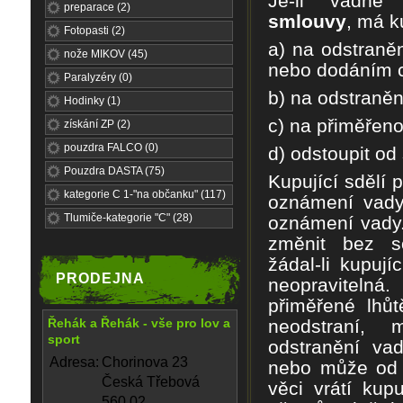
Je-li vadné 
preparace (2)
smlouvy
, má k
Fotopasti (2)
a) na odstran
ě
nože MIKOV (45)
nebo dodáním 
Paralyzéry (0)
b) na odstran
ě
n
Hodinky (1)
c) na p
ř
im
ěř
eno
získání ZP (2)
pouzdra FALCO (0)
d) odstoupit od
Pouzdra DASTA (75)
Kupující sd
ě
lí 
kategorie C 1-"na občanku" (117)
oznámení vady
Tlumiče-kategorie "C" (28)
oznámení vady
zm
ě
nit bez 
žádal-li kupuj
PRODEJNA
neopravitelná
p
ř
im
ěř
ené lh
ů
t
Řehák a Řehák - vše pro lov a
neodstraní,
sport
odstran
ě
ní va
Adresa:
Chorinova 23
nebo m
ů
že
od
Česká Třebová
v
ě
ci vrátí kup
560 02