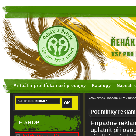
faux rolex watches
replica watches
Virtuální prohlídka naší prodejny
Katalogy
Napsali 
www.rehak-lov.com
>
Reklama
Podmínky reklam
P
ř
ípadné rekla
E-SHOP
uplatnit p
ř
i oso
Poslední produkty (14)