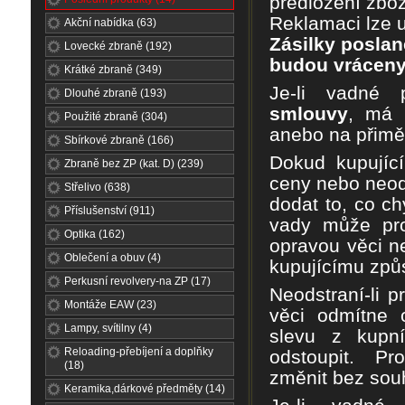
p
ř
edložení zbož
Reklamaci lze u
Akční nabídka (63)
Zásilky posla
Lovecké zbraně (192)
budou vráceny
Krátké zbraně (349)
Je-li vadné 
Dlouhé zbraně (193)
smlouvy
, má 
Použité zbraně (304)
anebo na p
ř
im
ě
Sbírkové zbraně (166)
Dokud kupujíc
Zbraně bez ZP (kat. D) (239)
ceny nebo neod
Střelivo (638)
dodat to, co ch
Příslušenství (911)
vady m
ů
že pr
Optika (162)
opravou v
ě
ci 
Oblečení a obuv (4)
kupujícímu
zp
ů
Perkusní revolvery-na ZP (17)
Neodstraní-li p
Montáže EAW (23)
v
ě
ci odmítne 
Lampy, svítilny (4)
slevu z kupn
Reloading-přebíjení a doplňky
odstoupit. P
(18)
zm
ě
nit bez sou
Keramika,dárkové předměty (14)