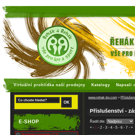
faux rolex watches
replica watches
Virtuální prohlídka naší prodejny
Katalogy
Napsali 
www.rehak-lov.com
>
Příslušen
Příslušenství - z
E-SHOP
Řadit dle:
<
-
1
-
2
-
3
-
4
-
5
-
6
-
7
- >
Poslední produkty (12)