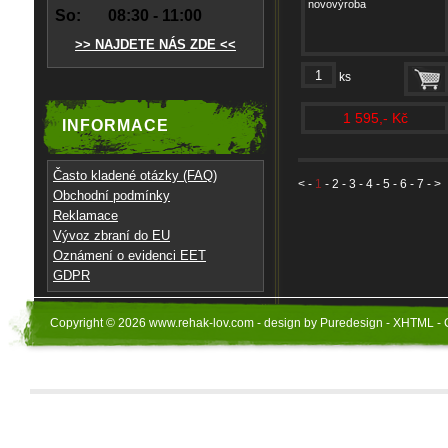
novovýroba
So:
08:30 - 11:00
>> NAJDETE NÁS ZDE <<
ks
1 595,- Kč
INFORMACE
Často kladené otázky (FAQ)
<
-
1
-
2
-
3
-
4
-
5
-
6
-
7
- >
Obchodní podmínky
Reklamace
Vývoz zbraní do EU
Oznámení o evidenci EET
GDPR
Copyright © 2026 www.rehak-lov.com - design by Puredesign - XHTML - 