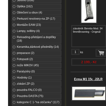
Střelivo (638)
Optika (162)
Oblečení a obuv (4)
Perkusní revolvery-na ZP (17)
Montáže EAW (23)
zásobník Beretta Mod. 34
Lampy, svítilny (4)
9mmBrowning - Originál
Reloading-přebíjení a doplňky
(18)
Keramika,dárkové předměty (14)
ks
preparace (2)
Fotopasti (2)
2 199,- Kč
nože MIKOV (45)
Paralyzéry (0)
Hodinky (1)
Erma M1 15r. .22LR
získání ZP (2)
pouzdra FALCO (0)
Pouzdra DASTA (75)
kategorie C 1-"na občanku" (117)