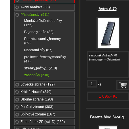
Akční nabídka (63)
Astra A-70
Příslušenství (911)
Montáže,čištění,doplňky..
(155)
Bajonety,nože (82)
Pouzdra,sumky,řemeny..
(89)
Náhradní díly (87)
zásobník Astra A-70
pro lovce-řemeny,vábničky..
9mmLuger - Originální
(47)
střenky,pažby,.. (210)
zásobníky (230)
Lovecké zbraně (192)
ks
Krátké zbraně (349)
1 895,- Kč
Dlouhé zbraně (193)
Použité zbraně (303)
Sbírkové zbraně (167)
Beretta Mod.34orig.
Zbraně bez ZP (kat. D) (239)