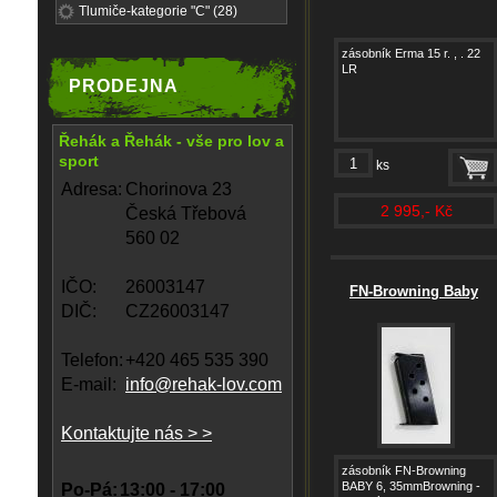
Tlumiče-kategorie "C" (28)
zásobník Erma 15 r. , . 22
LR
PRODEJNA
Řehák a Řehák - vše pro lov a
sport
ks
Adresa:
Chorinova 23
2 995,- Kč
Česká Třebová
560 02
IČO:
26003147
FN-Browning Baby
DIČ:
CZ26003147
Telefon:
+420 465 535 390
E-mail:
info@rehak-lov.com
Kontaktujte nás > >
zásobník FN-Browning
BABY 6, 35mmBrowning -
Po-Pá:
13:00 - 17:00