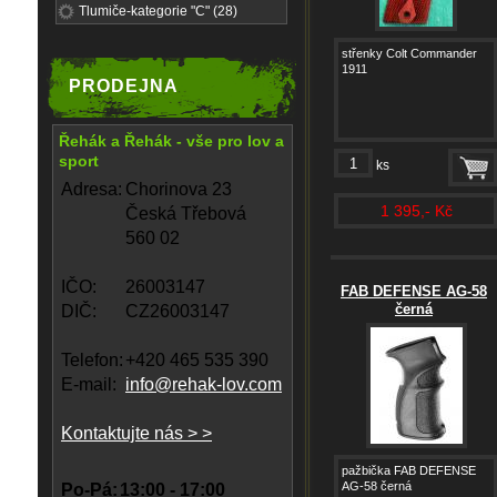
Tlumiče-kategorie "C" (28)
střenky Colt Commander
1911
PRODEJNA
Řehák a Řehák - vše pro lov a
sport
ks
Adresa:
Chorinova 23
1 395,- Kč
Česká Třebová
560 02
IČO:
26003147
FAB DEFENSE AG-58
černá
DIČ:
CZ26003147
Telefon:
+420 465 535 390
E-mail:
info@rehak-lov.com
Kontaktujte nás > >
pažbička FAB DEFENSE
AG-58 černá
Po-Pá:
13:00 - 17:00