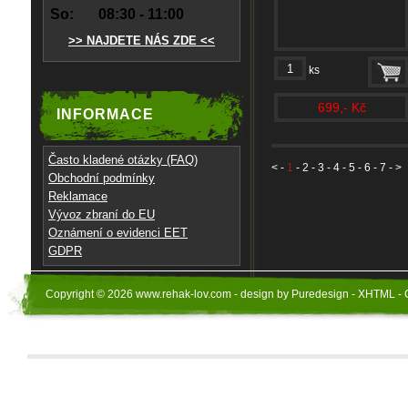
So:
08:30 - 11:00
>> NAJDETE NÁS ZDE <<
ks
699,- Kč
INFORMACE
Často kladené otázky (FAQ)
<
-
1
-
2
-
3
-
4
-
5
-
6
-
7
- >
Obchodní podmínky
Reklamace
Vývoz zbraní do EU
Oznámení o evidenci EET
GDPR
Copyright © 2026 www.rehak-lov.com - design by Puredesign - XHTML - 