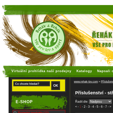
faux rolex watches
replica watches
Virtuální prohlídka naší prodejny
Katalogy
Napsali 
www.rehak-lov.com
>
Příslušen
Příslušenství - st
E-SHOP
Řadit dle:
<
-
1
-
2
-
3
-
4
-
5
-
6
-
7
- >
Poslední produkty (15)