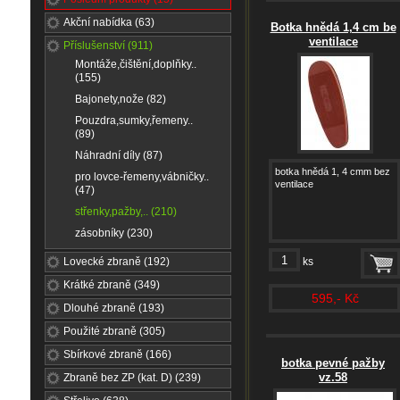
Akční nabídka (63)
Botka hnědá 1,4 cm be
ventilace
Příslušenství (911)
Montáže,čištění,doplňky..
(155)
Bajonety,nože (82)
Pouzdra,sumky,řemeny..
(89)
Náhradní díly (87)
botka hnědá 1, 4 cmm bez
pro lovce-řemeny,vábničky..
ventilace
(47)
střenky,pažby,.. (210)
zásobníky (230)
Lovecké zbraně (192)
ks
Krátké zbraně (349)
595,- Kč
Dlouhé zbraně (193)
Použité zbraně (305)
Sbírkové zbraně (166)
botka pevné pažby
vz.58
Zbraně bez ZP (kat. D) (239)