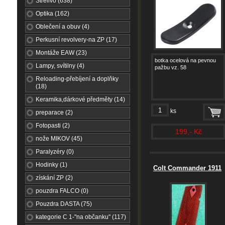
Střelivo (638)
Optika (162)
Oblečení a obuv (4)
Perkusní revolvery-na ZP (17)
Montáže EAW (23)
botka ocelová na pevnou
Lampy, svítilny (4)
pažbu vz. 58
Reloading-přebíjení a doplňky
(18)
Keramika,dárkové předměty (14)
ks
preparace (2)
Fotopasti (2)
199,- Kč
nože MIKOV (45)
Paralyzéry (0)
Hodinky (1)
Colt Commander 1911
získání ZP (2)
pouzdra FALCO (0)
Pouzdra DASTA (75)
kategorie C 1-"na občanku" (117)