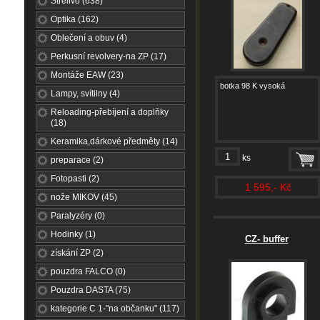
Střelivo (638)
Optika (162)
Oblečení a obuv (4)
Perkusní revolvery-na ZP (17)
Montáže EAW (23)
botka 98 K vysoká
Lampy, svítilny (4)
Reloading-přebíjení a doplňky
(18)
Keramika,dárkové předměty (14)
ks
preparace (2)
Fotopasti (2)
1 595,- Kč
nože MIKOV (45)
Paralyzéry (0)
Hodinky (1)
CZ- buffer
získání ZP (2)
pouzdra FALCO (0)
Pouzdra DASTA (75)
kategorie C 1-"na občanku" (117)