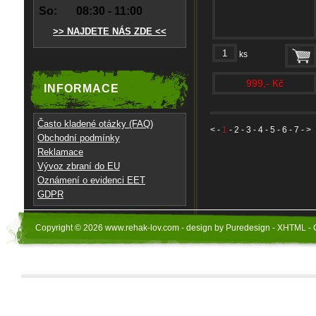
So:
08:30 - 11:00
>> NAJDETE NÁS ZDE <<
ks
999,- Kč
INFORMACE
Často kladené otázky (FAQ)
<
-
1
-
2
-
3
-
4
-
5
-
6
-
7
- >
Obchodní podmínky
Reklamace
Vývoz zbraní do EU
Oznámení o evidenci EET
GDPR
Copyright © 2026 www.rehak-lov.com - design by Puredesign - XHTML - 