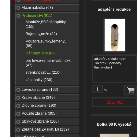
Akční nabídka (63)
adaptér / redukce
Příslušenství (911)
Montáže,čištění,doplňky..
(155)
Bajonety,nože (82)
Pouzdra,sumky,řemeny..
(89)
Náhradní díly (87)
adaptér / redukce pro
pro lovce-řemeny,vábničky..
Tokarev Sportowy
(47)
6mmFlobert
střenky,pažby,.. (210)
zásobníky (230)
Lovecké zbraně (192)
ks
Krátké zbraně (349)
295,- Kč
Dlouhé zbraně (193)
Použité zbraně (305)
Sbírkové zbraně (166)
botka 98 K vysoká
Zbraně bez ZP (kat. D) (239)