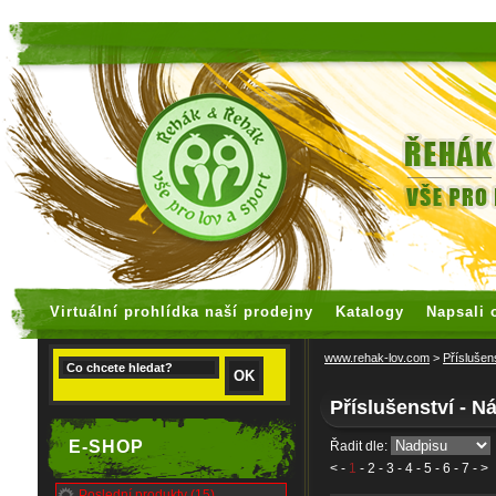
faux rolex watches
replica watches
Virtuální prohlídka naší prodejny
Katalogy
Napsali 
www.rehak-lov.com
>
Příslušen
Příslušenství - N
E-SHOP
Řadit dle:
<
-
1
-
2
-
3
-
4
-
5
-
6
-
7
- >
Poslední produkty (15)