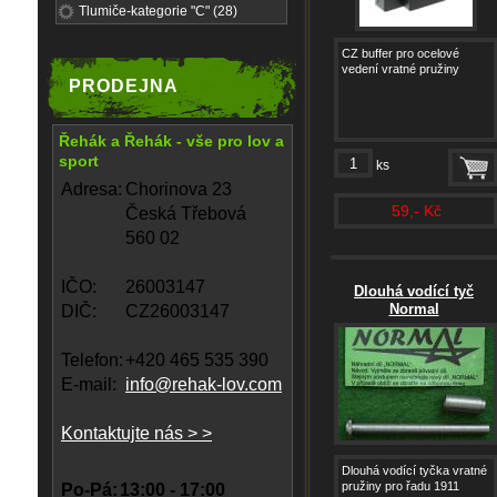
Tlumiče-kategorie "C" (28)
CZ buffer pro ocelové
vedení vratné pružiny
PRODEJNA
Řehák a Řehák - vše pro lov a
sport
ks
Adresa:
Chorinova 23
59,- Kč
Česká Třebová
560 02
IČO:
26003147
Dlouhá vodící tyč
Normal
DIČ:
CZ26003147
Telefon:
+420 465 535 390
E-mail:
info@rehak-lov.com
Kontaktujte nás > >
Dlouhá vodící tyčka vratné
pružiny pro řadu 1911
Po-Pá:
13:00 - 17:00