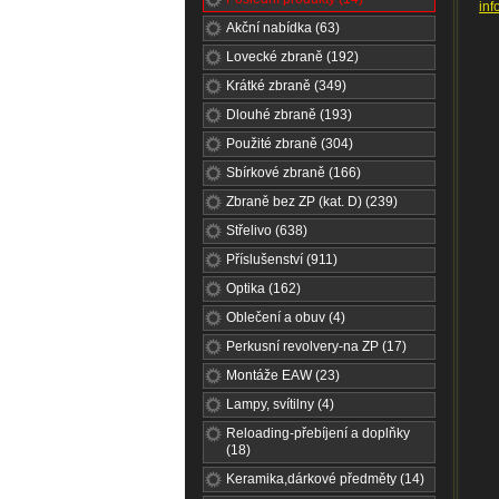
inf
Akční nabídka (63)
Lovecké zbraně (192)
Krátké zbraně (349)
Dlouhé zbraně (193)
Použité zbraně (304)
Sbírkové zbraně (166)
Zbraně bez ZP (kat. D) (239)
Střelivo (638)
Příslušenství (911)
Optika (162)
Oblečení a obuv (4)
Perkusní revolvery-na ZP (17)
Montáže EAW (23)
Lampy, svítilny (4)
Reloading-přebíjení a doplňky
(18)
Keramika,dárkové předměty (14)