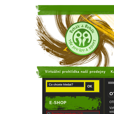
faux rolex
Virtuální prohlídka naší prodejny
K
www.
O
OTE
E-SHOP
Vzh
vol
Poslední produkty (14)