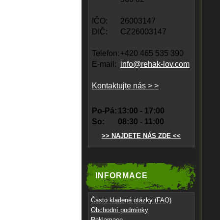
IČO:
26003147
DIČ:
CZ26003147
Telefon:
+420 465 535 390
E-mail:
info@rehak-lov.com
Kontaktujte nás > >
Po-Pá:
13:00 - 17:00
So:
08:30 - 11:00
>> NAJDETE NÁS ZDE <<
INFORMACE
Často kladené otázky (FAQ)
Obchodní podmínky
Reklamace