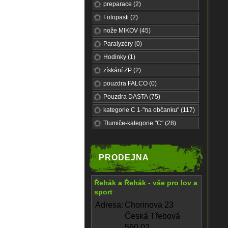
preparace (2)
Fotopasti (2)
nože MIKOV (45)
Paralyzéry (0)
Hodinky (1)
získání ZP (2)
pouzdra FALCO (0)
Pouzdra DASTA (75)
kategorie C 1-"na občanku" (117)
Tlumiče-kategorie "C" (28)
PRODEJNA
Řehák a Řehák - vše pro lov a
sport
Adresa:
Chorinova 23
Česká Třebová
560 02