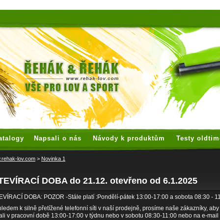
 watches
replica watches
hoogwaardige nep Rolex
replica rolex
atalogy
Napsali o nás
Návody k produktům
Testy oldtim
rehak-lov.com
>
Novinka 1
TEVÍRACÍ DOBA do 21.12. otevřeno od 6.1.2025
VÍRACÍ DOBA: POZOR -Stále platí :Pondělí-pátek 13:00-17:00 a sobota 08:30 - 1
ledem k silně přetížené telefonní síti v naší prodejně, prosíme naše zákazníky, ab
ali v pracovní době 13:00-17:00 v týdnu nebo v sobotu 08:30-11:00 nebo na e-mail