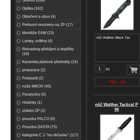
Střelivo (638)
Optika (162)
Oblečení a obuv (4)
Perkusní revolvery-na ZP (17)
Montáže EAW (23)
nůž Walther Black Tac
Lampy, svítilny (4)
Reloading-přebíjení a doplňky
(18)
Keramika,dárkové předměty (14)
ks
preparace (2)
Fotopasti (2)
795,- Kč
nože MIKOV (45)
Paralyzéry (0)
Hodinky (1)
nůž Walther Tactical P
99
získání ZP (2)
pouzdra FALCO (0)
Pouzdra DASTA (75)
kategorie C 1-"na občanku" (117)