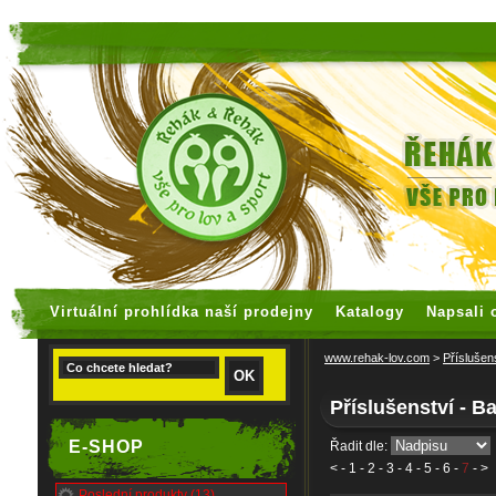
faux rolex watches
replica watches
Virtuální prohlídka naší prodejny
Katalogy
Napsali 
www.rehak-lov.com
>
Příslušen
Příslušenství - B
E-SHOP
Řadit dle:
<
-
1
-
2
-
3
-
4
-
5
-
6
-
7
- >
Poslední produkty (13)