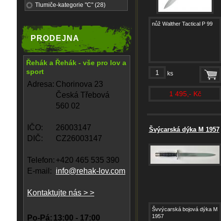
Tlumiče-kategorie "C" (28)
nůž Walther Tactical P 99
PRODEJNA
Řehák a Řehák - vše pro lov a
sport
ks
Adresa:
Chorinova 23
1 495,- Kč
Česká Třebová
560 02
IČO:
26003147
Švýcarská dýka M 1957
DIČ:
CZ26003147
Telefon:
+420 465 535 390
E-mail:
info@rehak-lov.com
Kontaktujte nás > >
Švvýcarská bojová dýka M
1957
Po-Pá:
13:00 - 17:00