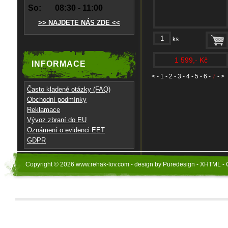
So:
08:30 - 11:00
>> NAJDETE NÁS ZDE <<
ks
1 599,- Kč
INFORMACE
<
-
1
-
2
-
3
-
4
-
5
-
6
-
7
- >
Často kladené otázky (FAQ)
Obchodní podmínky
Reklamace
Vývoz zbraní do EU
Oznámení o evidenci EET
GDPR
Copyright © 2026 www.rehak-lov.com - design by Puredesign - XHTML - 