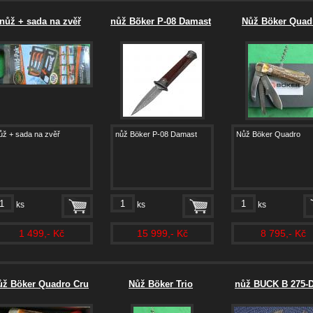
nůž + sada na zvěř
nůž Bõker P-08 Damast
Nůž Böker Quad
ůž + sada na zvěř
nůž Böker P-08 Damast
Nůž Böker Quadro
ks
ks
ks
1 499,- Kč
15 999,- Kč
8 795,- Kč
ůž Böker Quadro Cru
Nůž Böker Trio
nůž BUCK B 275-