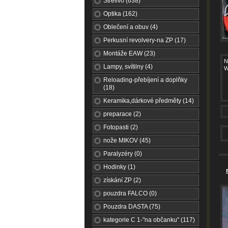
Střelivo (638)
Optika (162)
Oblečení a obuv (4)
Perkusní revolvery-na ZP (17)
Montáže EAW (23)
N
Lampy, svítilny (4)
W
Reloading-přebíjení a doplňky
(18)
Keramika,dárkové předměty (14)
preparace (2)
Fotopasti (2)
nože MIKOV (45)
Paralyzéry (0)
Hodinky (1)
získání ZP (2)
pouzdra FALCO (0)
Pouzdra DASTA (75)
kategorie C 1-"na občanku" (117)