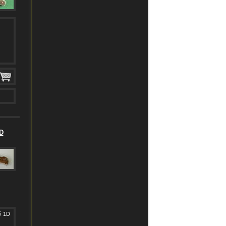
D
ý 1D