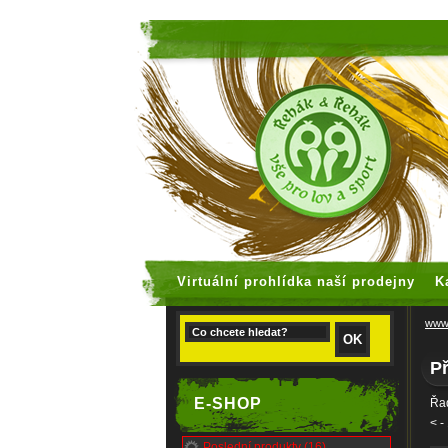
faux rolex
Virtuální prohlídka naší prodejny
K
www.
Př
E-SHOP
Řad
<
-
Poslední produkty (16)