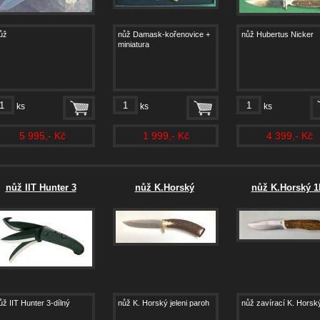
ůž
nůž Damask-kořenovice +
nůž Hubertus Nicker
miniatura
ks
ks
ks
5 995,- Kč
1 999,- Kč
4 399,- Kč
nůž IIT Hunter 3
nůž K.Horský
nůž K.Horský 1
ůž IIT Hunter 3-dílný
nůž K. Horský jeleni paroh
nůž zavírací K. Horsk