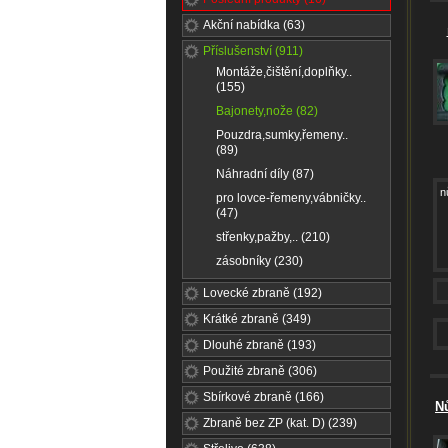
Akční nabídka (63)
Příslušenství (911)
Montáže,čištění,doplňky..
(155)
Bajonety,nože (82)
Pouzdra,sumky,řemeny..
(89)
Náhradní díly (87)
n
pro lovce-řemeny,vábničky..
(47)
střenky,pažby,.. (210)
zásobníky (230)
Lovecké zbraně (192)
Krátké zbraně (349)
Dlouhé zbraně (193)
Použité zbraně (306)
Sbírkové zbraně (166)
N
Zbraně bez ZP (kat. D) (239)