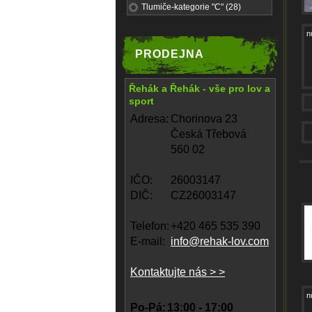
Tlumiče-kategorie "C" (28)
n
PRODEJNA
Řehák a Řehák - vše pro lov a
sport
Adresa:
Chorinova 23
Česká Třebová
560 02
IČO:
26003147
DIČ:
CZ26003147
Telefon:
+420 465 535 390
E-mail:
info@rehak-lov.com
Kontaktujte nás > >
n
Po-Pá:
13:00 - 17:00