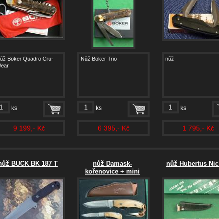
ůž Böker Quadro Cru-
Nůž Böker Trio
nůž
ear
ks
ks
ks
9 199,- Kč
6 395,- Kč
1 795,- Kč
nůž BUCK BK 187 T
nůž Damask-
nůž Hubertus Nic
kořenovice + mini