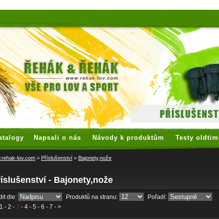
 watches
replica watches
hoogwaardige nep Rolex
replica rolex
atalogy
Napsali o nás
Návody k produktům
Testy oldtim
rehak-lov.com
>
Příslušenství
>
Bajonety,nože
íslušenství - Bajonety,nože
it dle:
Produktů na stranu:
Pořadí:
1
-
2
-
3
-
4
-
5
-
6
-
7
- >