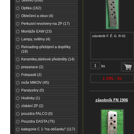
Střelivo (638)
Optika (162)
Oblečení a obuv (4)
Perkusní revolvery-na ZP (17)
Montáže EAW (23)
zásobník F. É. G. R-61
Lampy, svítilny (4)
Reloading-přebíjení a doplňky
(18)
Keramika,dárkové předměty (14)
ks
preparace (2)
Fotopasti (2)
1 595,- Kč
nože MIKOV (45)
Paralyzéry (0)
Hodinky (1)
zásobník FN 1906
získání ZP (2)
pouzdra FALCO (0)
Pouzdra DASTA (75)
kategorie C 1-"na občanku" (117)