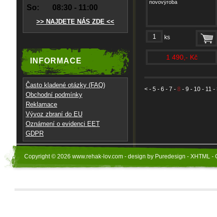
novovýroba
So:
08:30 - 11:00
>> NAJDETE NÁS ZDE <<
ks
1 490,- Kč
INFORMACE
Často kladené otázky (FAQ)
<
-
5
-
6
-
7
-
8
-
9
-
10
-
11
-
Obchodní podmínky
Reklamace
Vývoz zbraní do EU
Oznámení o evidenci EET
GDPR
Copyright © 2026 www.rehak-lov.com - design by Puredesign - XHTML - 