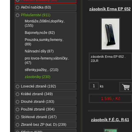
Akční nabídka (63)
zásobník Erma EP 652
Příslušenství (911)
Montáže,čištění,doplňky..
(155)
Bajonety,nože (82)
Pouzdra,sumky,řemeny..
(89)
Náhradní díly (87)
zásobník Erma EP 652 .
pro lovce-řemeny,vábničky..
22LR
(47)
střenky,pažby,.. (210)
zásobníky (230)
Lovecké zbraně (192)
ks
Krátké zbraně (349)
1 595,- Kč
Dlouhé zbraně (193)
Použité zbraně (304)
Sbírkové zbraně (167)
zásobník F.É.G. R-61
Zbraně bez ZP (kat. D) (239)