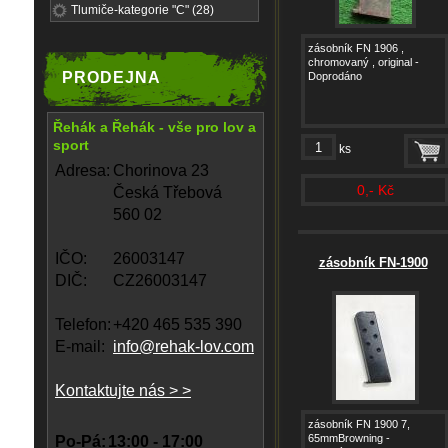
Tlumiče-kategorie "C" (28)
zásobník FN 1906 ,
chromovaný , original -
PRODEJNA
Doprodáno
Řehák a Řehák - vše pro lov a
sport
ks
Adresa:
Chorinova 23
0,- Kč
Česká Třebová
560 02
IČO:
26003147
zásobník FN-1900
DIČ:
CZ26003147
Telefon:
+420 465 535 390
E-mail:
info@rehak-lov.com
Kontaktujte nás > >
zásobník FN 1900 7,
65mmBrowning -
Po-Pá:
13:00 - 17:00