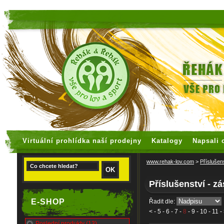
faux rolex watches
replica watches
Virtuální prohlídka naší prodejny
Katalogy
Napsali 
www.rehak-lov.com
>
Příslušen
Příslušenství - z
E-SHOP
Řadit dle:
<
-
5
-
6
-
7
-
8
-
9
-
10
-
11
-
Poslední produkty (13)