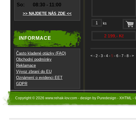
So:
08:30 - 11:00
>> NAJDETE NÁS ZDE <<
ks
2 199,- Kč
INFORMACE
Často kladené otázky (FAQ)
<
-
2
-
3
-
4
-
5
-
6
-
7
-
8
- >
Obchodní podmínky
Reklamace
Vývoz zbraní do EU
Oznámení o evidenci EET
GDPR
Copyright © 2026 www.rehak-lov.com - design by Puredesign - XHTML - 