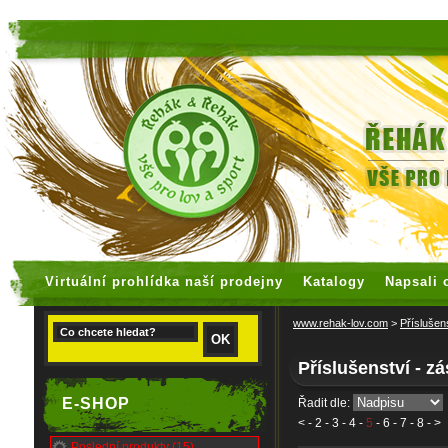
faux rolex watches
replica watches
Virtuální prohlídka naší prodejny
Katalogy
Napsali 
www.rehak-lov.com
>
Příslušen
Příslušenství - z
E-SHOP
Řadit dle:
<
-
2
-
3
-
4
-
5
-
6
-
7
-
8
- >
Poslední produkty (15)