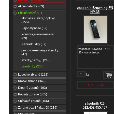
Akční nabídka (63)
zásobník Browning FN
HP-35
Příslušenství (911)
Montáže,čištění,doplňky..
(155)
Bajonety,nože (82)
Pouzdra,sumky,řemeny..
(89)
Náhradní díly (87)
zásobník Browning FN HP-
pro lovce-řemeny,vábničky..
35 - novovýroba
(47)
střenky,pažby,.. (210)
zásobníky (230)
Lovecké zbraně (192)
ks
Krátké zbraně (349)
1 795,- Kč
Dlouhé zbraně (193)
Použité zbraně (305)
Sbírkové zbraně (166)
zásobník CZ-
512,452,455,457
Zbraně bez ZP (kat. D) (239)