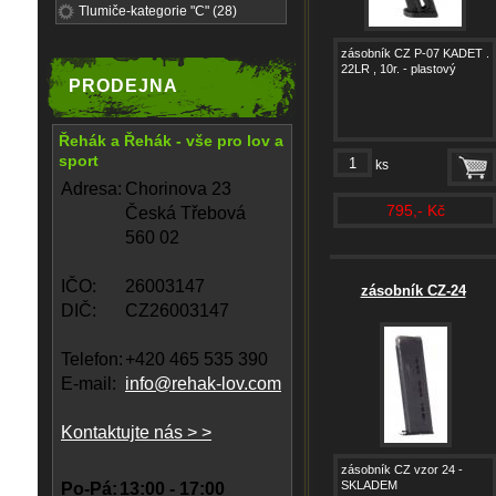
Tlumiče-kategorie "C" (28)
zásobník CZ P-07 KADET .
22LR , 10r. - plastový
PRODEJNA
Řehák a Řehák - vše pro lov a
sport
ks
Adresa:
Chorinova 23
795,- Kč
Česká Třebová
560 02
IČO:
26003147
zásobník CZ-24
DIČ:
CZ26003147
Telefon:
+420 465 535 390
E-mail:
info@rehak-lov.com
Kontaktujte nás > >
zásobník CZ vzor 24 -
SKLADEM
Po-Pá:
13:00 - 17:00