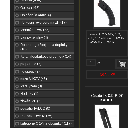
Střelivo (638)
Optika (162)
Oblečení a obuv (4)
Perkusní revolvery-na ZP (17)
Montáže EAW (23)
zásobník CZ- 512, 452,
Lampy, svítilny (4)
455, 457 a Norinco JW 15
JW 25 15r. , . 22LR
Reloading-přebíjení a doplňky
(18)
Keramika,dárkové předměty (14)
ks
preparace (2)
Fotopasti (2)
695,- Kč
nože MIKOV (45)
Paralyzéry (0)
Hodinky (1)
zásobník CZ- P 07
KADET
získání ZP (2)
pouzdra FALCO (0)
Pouzdra DASTA (75)
kategorie C 1-"na občanku" (117)