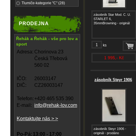
Tlumiče-kategorie "C" (28)
zásobník Star Mod. C. U.
STARLET 6,
PRODEJNA
35mmBrowning - originál
Řehák a Řehák - vše pro lov a
sport
ks
Adresa:
Chorinova 23
1 995,- Kč
Česká Třebová
560 02
IČO:
26003147
zásobník Steyr 1906
DIČ:
CZ26003147
Telefon:
+420 465 535 390
E-mail:
info@rehak-lov.com
Kontaktujte nás > >
zásobník Steyr 1906 -
originál - prodáno
Po-Pá:
13:00 - 17:00