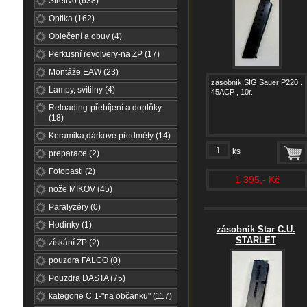
Střelivo (638)
Optika (162)
Oblečení a obuv (4)
Perkusní revolvery-na ZP (17)
Montáže EAW (23)
zásobník SIG Sauer P220 .
Lampy, svítilny (4)
45ACP , 10r.
Reloading-přebíjení a doplňky
(18)
Keramika,dárkové předměty (14)
ks
preparace (2)
Fotopasti (2)
1 395,- Kč
nože MIKOV (45)
Paralyzéry (0)
Hodinky (1)
zásobník Star C.U.
STARLET
získání ZP (2)
pouzdra FALCO (0)
Pouzdra DASTA (75)
kategorie C 1-"na občanku" (117)