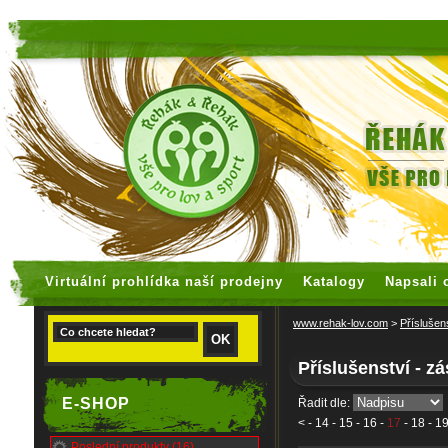
faux rolex watches
replica watches
Virtuální prohlídka naší prodejny
Katalogy
Napsali 
www.rehak-lov.com
>
Příslušen
Příslušenství - z
E-SHOP
Řadit dle:
<
-
14
-
15
-
16
-
17
-
18
-
1
Poslední produkty (16)