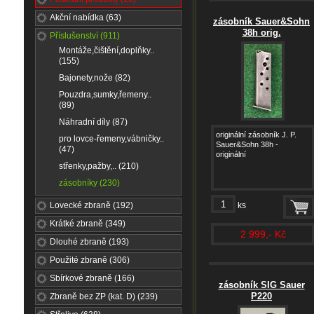
Akční nabídka (63)
zásobník Sauer&Sohn
38h orig.
Příslušenství (911)
Montáže,čištění,doplňky..
(155)
Bajonety,nože (82)
Pouzdra,sumky,řemeny..
(89)
Náhradní díly (87)
originální zásobník J. P.
pro lovce-řemeny,vábničky..
Sauer&Sohn 38h -
(47)
originální
střenky,pažby,.. (210)
zásobníky (230)
Lovecké zbraně (192)
ks
Krátké zbraně (349)
2 999,- Kč
Dlouhé zbraně (193)
Použité zbraně (306)
Sbírkové zbraně (166)
zásobník SIG Sauer
P220
Zbraně bez ZP (kat. D) (239)