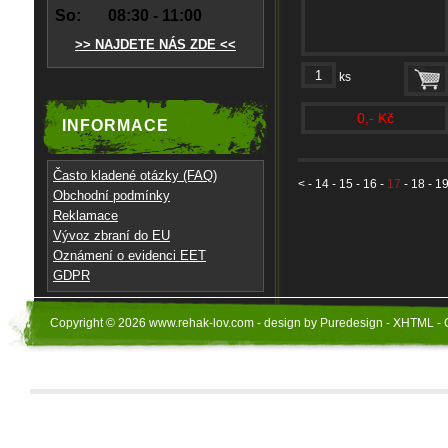
So:
08:30 - 11:00
>> NAJDETE NÁS ZDE <<
ks
0,- Kč
INFORMACE
Často kladené otázky (FAQ)
<
-
14
-
15
-
16
-
17
-
18
-
1
Obchodní podmínky
Reklamace
Vývoz zbraní do EU
Oznámení o evidenci EET
GDPR
Copyright © 2026 www.rehak-lov.com - design by Puredesign - XHTML - 