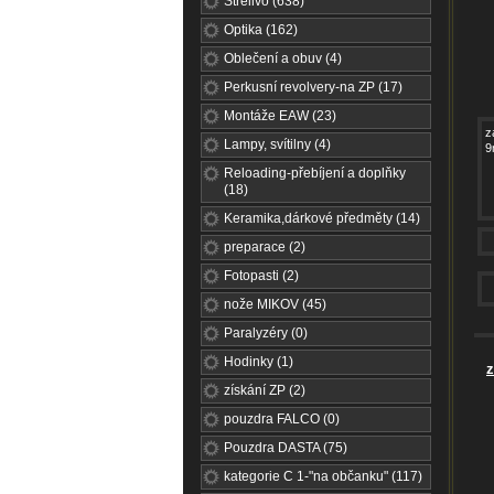
Střelivo (638)
Optika (162)
Oblečení a obuv (4)
Perkusní revolvery-na ZP (17)
Montáže EAW (23)
z
Lampy, svítilny (4)
9
Reloading-přebíjení a doplňky
(18)
Keramika,dárkové předměty (14)
preparace (2)
Fotopasti (2)
nože MIKOV (45)
Paralyzéry (0)
Hodinky (1)
z
získání ZP (2)
pouzdra FALCO (0)
Pouzdra DASTA (75)
kategorie C 1-"na občanku" (117)