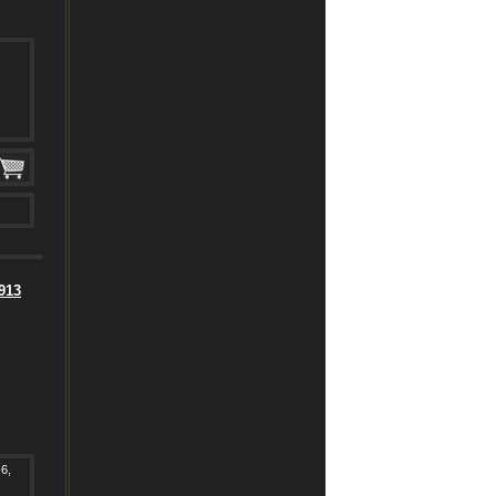
913
6,