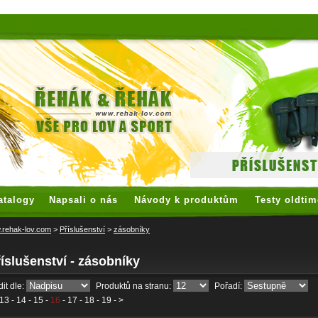
 watches
replica watches
hoogwaardige nep Rolex
replica rolex
atalogy
Napsali o nás
Návody k produktům
Testy oldtim
rehak-lov.com
>
Příslušenství
>
zásobníky
íslušenství - zásobníky
it dle:
Produktů na stranu:
Pořadí:
13
-
14
-
15
-
16
-
17
-
18
-
19
- >