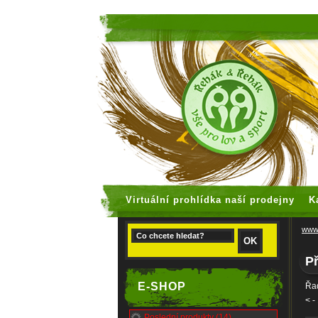
faux rolex
Virtuální prohlídka naší prodejny
K
www.
Př
E-SHOP
Řad
<
-
Poslední produkty (14)