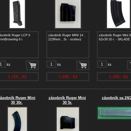
ásobník Ruger LCP II
zásobník Ruger MINI 14 .
zásobník Ruger Mini 3
mmBrowning 6 r.
223Rem. , 5r. - ocelový
62x39 20 r. - SKLADE
ks
ks
ks
1 155,- Kč
1 195,- Kč
1 295,- Kč
ásobník Ruger Mini
zásobník Ruger Mini
zásobník sa 24/
30 30r.
30 5r.