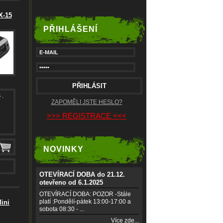
X-15
PŘIHLÁŠENÍ
 .
ZAPOMĚLI JSTE HESLO?
>>> REGISTRACE <<<
NOVINKY
OTEVÍRACÍ DOBA do 21.12.
otevřeno od 6.1.2025
OTEVÍRACÍ DOBA: POZOR -Stále
platí :Pondělí-pátek 13:00-17:00 a
ini
sobota 08:30 - ...
Více zde...