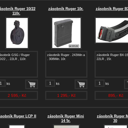
ásobník Ruger 10/22
zásobník Ruger 10r.
zásobník Ruger B
110r.
ásobník GSG / Ruger
zásobník Ruger . 243Win a
zásobník Ruger BX-15
0/22 , . 22LR , 110r.
. 308Win. 10r.
22LR , 15r.
ks
ks
ks
2 595,- Kč
1 295,- Kč
895,- Kč
ásobník Ruger LCP II
zásobník Ruger Mini
zásobník Ruger M
14 5r.
30