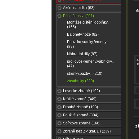
Akční nabídka (63)
z
Příslušenství (911)
Montáže,čištění,doplňky..
(155)
Bajonety,nože (82)
Pouzdra,sumky,řemeny..
(89)
Náhradní díly (87)
z
pro lovce-řemeny,vábničky..
1
(47)
střenky,pažby,.. (210)
zásobníky (230)
Lovecké zbraně (192)
Krátké zbraně (349)
Dlouhé zbraně (193)
Použité zbraně (304)
Sbírkové zbraně (166)
z
Zbraně bez ZP (kat. D) (239)