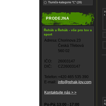
Tlumiče-kategorie "C" (28)
z
r
PRODEJNA
Řehák a Řehák - vše pro lov a
sport
Adresa:
Chorinova 23
Česká Třebová
560 02
IČO:
26003147
DIČ:
CZ26003147
Telefon:
+420 465 535 390
E-mail:
info@rehak-lov.com
Kontaktujte nás > >
z
6
Po-Pá:
13:00 - 17:00