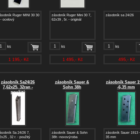
ásobník Ruger MINI 30 30
zásobník Ruger Mini 30 7,
zásobník sa 24/26
. - ocelový
62x39 , 5r. - originál
ks
ks
ks
1 195,- Kč
1 495,- Kč
495,- Kč
zásobník Sa24/26
zásobník Sauer &
zásobník Sauer 1
7,62x25, 32ran -
Sohn 38h
-6,35 mm
použitý
ásobník Sa 24/26 7,
zásobník Sauer & Sohn
zásobník Sauer 1913 -
2x25 , 32 r. - použitý
38h -novovýroba
35 mm