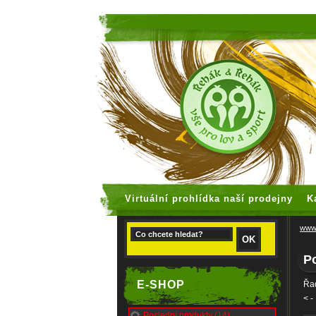
faux rolex
Virtuální prohlídka naší prodejny
K
www.
Po
E-SHOP
Řad
<
-
Poslední produkty (14)