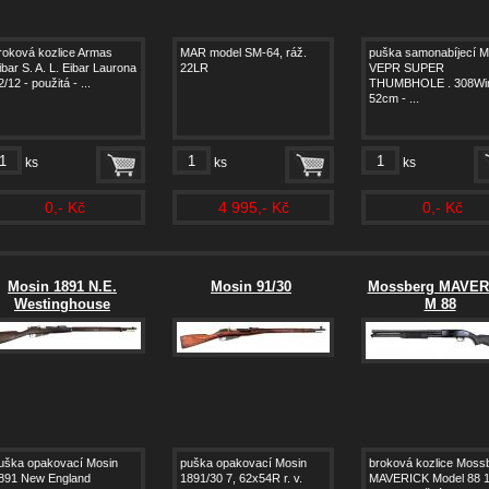
roková kozlice Armas
MAR model SM-64, ráž.
puška samonabíjecí M
ibar S. A. L. Eibar Laurona
22LR
VEPR SUPER
2/12 - použitá - ...
THUMBHOLE . 308Win
52cm - ...
ks
ks
ks
0,- Kč
4 995,- Kč
0,- Kč
Mosin 1891 N.E.
Mosin 91/30
Mossberg MAVER
Westinghouse
M 88
uška opakovací Mosin
puška opakovací Mosin
broková kozlice Moss
891 New England
1891/30 7, 62x54R r. v.
MAVERICK Model 88 1