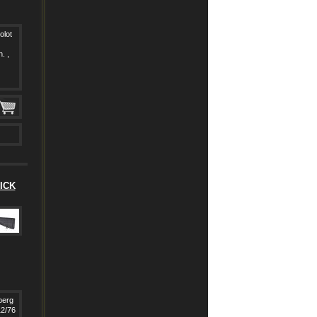
olot
. ,
ICK
berg
2/76