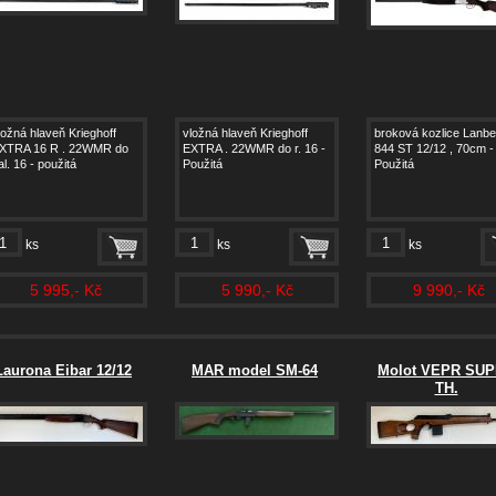
ložná hlaveň Krieghoff
vložná hlaveň Krieghoff
broková kozlice Lanbe
XTRA 16 R . 22WMR do
EXTRA . 22WMR do r. 16 -
844 ST 12/12 , 70cm -
al. 16 - použitá
Použitá
Použitá
ks
ks
ks
5 995,- Kč
5 990,- Kč
9 990,- Kč
Laurona Eibar 12/12
MAR model SM-64
Molot VEPR SU
TH.