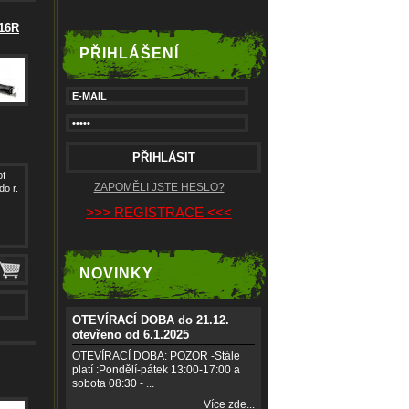
 16R
PŘIHLÁŠENÍ
of
ZAPOMĚLI JSTE HESLO?
o r.
>>> REGISTRACE <<<
NOVINKY
OTEVÍRACÍ DOBA do 21.12.
otevřeno od 6.1.2025
OTEVÍRACÍ DOBA: POZOR -Stále
platí :Pondělí-pátek 13:00-17:00 a
sobota 08:30 - ...
Více zde...