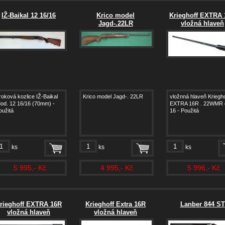
IŽ-Baikal 12 16/16
Krico model
Krieghoff EXTRA
Jagd-.22LR
vložná hlaveň
roková kozlice IŽ-Baikal
Krico model Jagd-. 22LR
vložnná hlaveň Kriegh
od. 12 16/16 (70mm) -
EXTRA 16R . 22WMR d
oužitá
16 - Použitá
ks
ks
ks
5 995,- Kč
4 995,- Kč
5 996,- Kč
rieghoff EXTRA 16R
Krieghoff Extra 16R
Lanber 844 ST
vložná hlaveň
vložná hlaveň