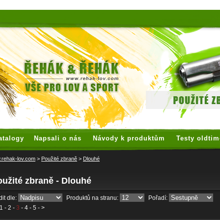
 watches
replica watches
hoogwaardige nep Rolex
replica rolex
atalogy
Napsali o nás
Návody k produktům
Testy oldtim
rehak-lov.com
>
Použité zbraně
>
Dlouhé
užité zbraně - Dlouhé
it dle:
Produktů na stranu:
Pořadí:
1
-
2
-
3
-
4
-
5
- >