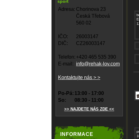
sport
Adresa:
Chorinova 23
b
Česká Třebová
E
560 02
1
IČO:
26003147
DIČ:
CZ26003147
Telefon:
+420 465 535 390
E-mail:
info@rehak-lov.com
Kontaktujte nás > >
Po-Pá:
13:00 - 17:00
So:
08:30 - 11:00
>> NAJDETE NÁS ZDE <<
p
INFORMACE
1