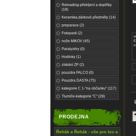
Reloading-přebíjení a doplňky
(18)
Keramika,dárkové předměty (14)
preparace (2)
Fotopasti (2)
v
nože MIKOV (45)
E
c
Paralyzéry (0)
Hodinky (1)
získání ZP (2)
pouzdra FALCO (0)
Pouzdra DASTA (75)
kategorie C 1-"na občanku" (117)
Tlumiče-kategorie "C" (28)
PRODEJNA
Řehák a Řehák - vše pro lov a