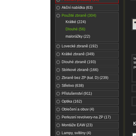
Akční nabídka (63)
Použité zbraně (304)
Krátké (224)
Dlouhé (56)
malorážky (22)
Lovecké zbraně (192)
Krátké zbraně (349)
b
Dlouhé zbraně (193)
M
p
Sbírkové zbraně (166)
Zbraně bez ZP (kat. D) (239)
Střelivo (638)
Příslušenství (911)
Optika (162)
Oblečení a obuv (4)
Perkusní revolvery-na ZP (17)
K
Montáže EAW (23)
Lampy, svítilny (4)