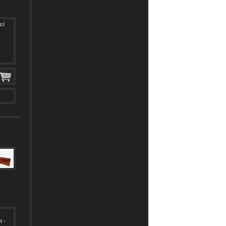
cí
t -