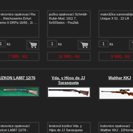
rokovnice opakovací Rw.
puška opakovací Schmidt-
malorážka samonabíje
. , Reichswerke Erfurt
Rubin Mod. 1911 7,
Unique X 51 . 22 LR
emo II DRPa 16/65 , 2r. ...
5x55Swiss - Použitá
ks
ks
ks
7 995,- Kč
16 990,- Kč
9 990,- Kč
UZKON LA887 12/76
Vda. y Hijos de JJ
Walther KKJ
Sarasqueta
rokovnice opakovací
broková kozlice Vda. y
kulovnice opakovací
zkon LA887 12/76 -
Hijos de JJ Sarasqueta
Walther KKJ . 22Horne