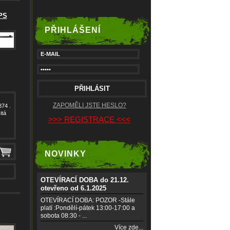
PS
PŘIHLÁŠENÍ
ZAPOMĚLI JSTE HESLO?
74 .
itá
>>> REGISTRACE <<<
NOVINKY
OTEVÍRACÍ DOBA do 21.12.
otevřeno od 6.1.2025
OTEVÍRACÍ DOBA: POZOR -Stále
platí :Pondělí-pátek 13:00-17:00 a
sobota 08:30 - ...
Více zde...