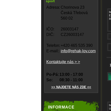
sport
Adresa:
Chorinova 23
b
Česká Třebová
E
560 02
R
IČO:
26003147
DIČ:
CZ26003147
Telefon:
+420 465 535 390
E-mail:
info@rehak-lov.com
Kontaktujte nás > >
Po-Pá:
13:00 - 17:00
So:
08:30 - 11:00
>> NAJDETE NÁS ZDE <<
b
INFORMACE
U