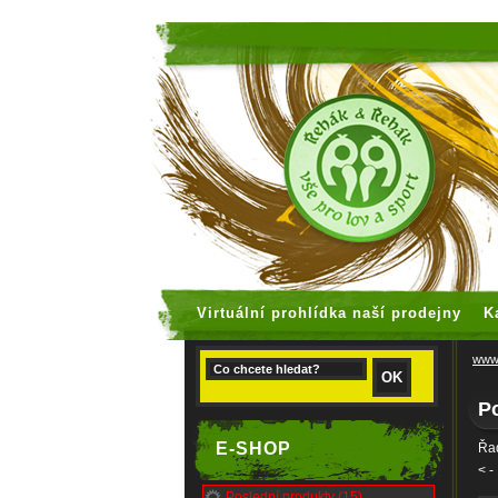
faux rolex
Virtuální prohlídka naší prodejny
K
www.
Po
E-SHOP
Řad
<
-
Poslední produkty (15)