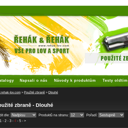
 watches
replica watches
hoogwaardige nep Rolex
replica rolex
atalogy
Napsali o nás
Návody k produktům
Testy oldtim
rehak-lov.com
>
Použité zbraně
>
Dlouhé
užité zbraně - Dlouhé
it dle:
Produktů na stranu:
Pořadí:
1
-
2
-
3
-
4
-
5
- >