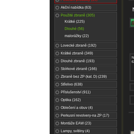
Akční nabídka (63)
Použité zbraně (305)
Krátké (225)
Dlouhé (56)
malorážky (22)
Lovecké zbraně (192)
Krátké zbraně (349)
N
Dlouhé zbraně (193)
6
Sbírkové zbraně (166)
Zbraně bez ZP (kat. D) (239)
Střelivo (638)
Příslušenství (911)
Optika (162)
Oblečení a obuv (4)
Perkusní revolvery-na ZP (17)
Montáže EAW (23)
Lampy, svítilny (4)