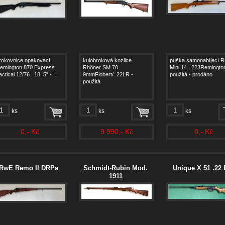
rokovnice opakovací
kulobroková kozlice
puška samonabíjecí R
emington 870 Express
Rhöner SM 70
Mini 14 . 223Remington
actical 12/76 , 18, 5" - ...
9mmFlobert/. 22LR -
použitá - prodáno
použitá
ks
ks
ks
0,- Kč
9 990,- Kč
0,- Kč
RwE Remo II DRPa
Schmidt-Rubin Mod.
Unique X 51 .22
1911