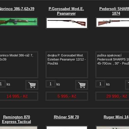
Norinco 386-7,62x39
P.Gorosabel Mod.E.
Pedersoli SHAR
Peananyer
1874
orinco Model 386-ráž 7,
dvojka P. Gorosabel Mod.
puška opakovací
2x39
Esteban Peananyer 12/12 -
Pederssoli SHARPS 18
Použitá
45-70Gov. , 30" - Použ
ks
ks
ks
14 995,- Kč
5 995,- Kč
29 990,- Kč
Remington 870
Rhöner SM 70
Ruger Mini 14
Express Tactical