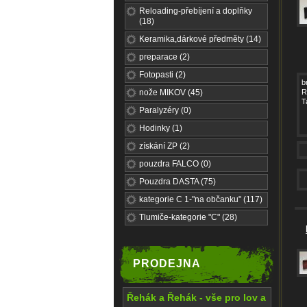
Reloading-přebíjení a doplňky
(18)
Keramika,dárkové předměty (14)
preparace (2)
Fotopasti (2)
b
nože MIKOV (45)
R
T
Paralyzéry (0)
Hodinky (1)
získání ZP (2)
pouzdra FALCO (0)
Pouzdra DASTA (75)
kategorie C 1-"na občanku" (117)
Tlumiče-kategorie "C" (28)
PRODEJNA
Řehák a Řehák - vše pro lov a