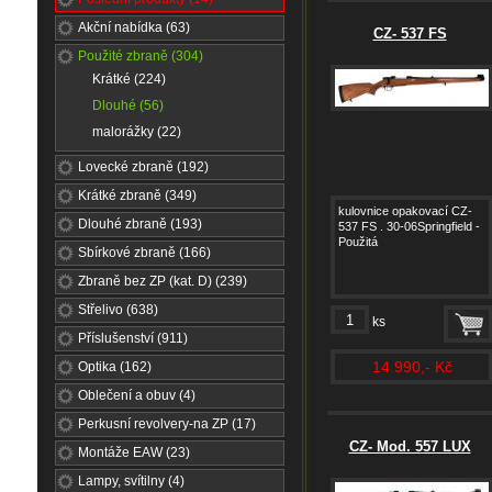
Akční nabídka (63)
CZ- 537 FS
Použité zbraně (304)
Krátké (224)
Dlouhé (56)
malorážky (22)
Lovecké zbraně (192)
Krátké zbraně (349)
kulovnice opakovací CZ-
Dlouhé zbraně (193)
537 FS . 30-06Springfield -
Použitá
Sbírkové zbraně (166)
Zbraně bez ZP (kat. D) (239)
Střelivo (638)
ks
Příslušenství (911)
14 990,- Kč
Optika (162)
Oblečení a obuv (4)
Perkusní revolvery-na ZP (17)
CZ- Mod. 557 LUX
Montáže EAW (23)
Lampy, svítilny (4)