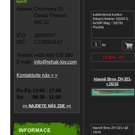
sport
Adresa:
Chorinova 23
kulobroková kozlice
Česká Třebová
Eduard Kettner S2020 5,
560 02
6x50R Mag. / 20(76)
Použitá
IČO:
26003147
DIČ:
CZ26003147
ks
Telefon:
+420 465 535 390
19 999,- Kč
E-mail:
info@rehak-lov.com
Kontaktujte nás > >
hlavně Brno ZH-321-
r.16/16
Po-Pá:
13:00 - 17:00
So:
08:30 - 11:00
>> NAJDETE NÁS ZDE <<
hlavně Brno ZH-321-ráž.
INFORMACE
16/16