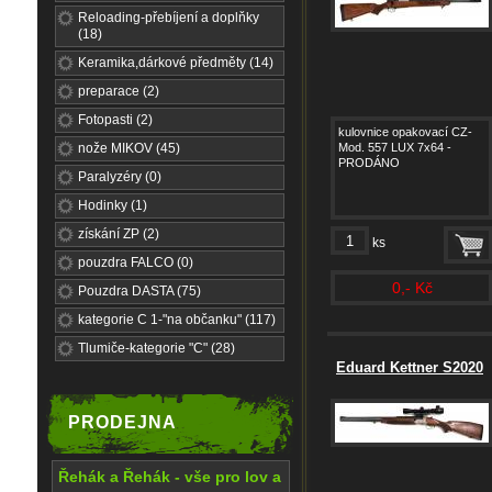
Reloading-přebíjení a doplňky
(18)
Keramika,dárkové předměty (14)
preparace (2)
Fotopasti (2)
kulovnice opakovací CZ-
nože MIKOV (45)
Mod. 557 LUX 7x64 -
PRODÁNO
Paralyzéry (0)
Hodinky (1)
získání ZP (2)
ks
pouzdra FALCO (0)
0,- Kč
Pouzdra DASTA (75)
kategorie C 1-"na občanku" (117)
Tlumiče-kategorie "C" (28)
Eduard Kettner S2020
PRODEJNA
Řehák a Řehák - vše pro lov a