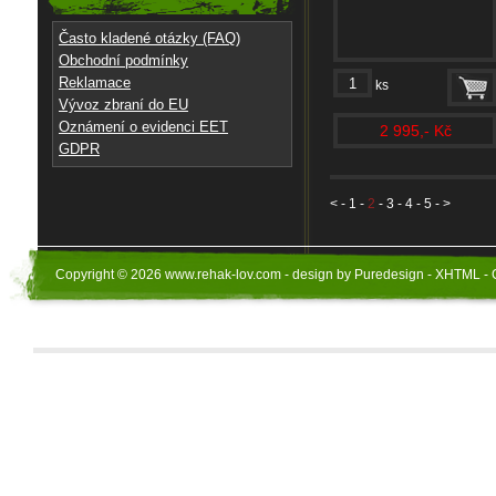
Často kladené otázky (FAQ)
Obchodní podmínky
Reklamace
ks
Vývoz zbraní do EU
Oznámení o evidenci EET
2 995,- Kč
GDPR
<
-
1
-
2
-
3
-
4
-
5
- >
Copyright © 2026 www.rehak-lov.com - design by Puredesign - XHTML - 