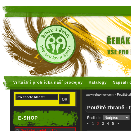
faux rolex watches
replica watches
Virtuální prohlídka naší prodejny
Katalogy
Napsali 
www.rehak-lov.com
>
Použité z
Použité zbraně -
E-SHOP
Řadit dle:
<
-
1
-
2
-
3
-
4
-
5
- >
Poslední produkty (14)