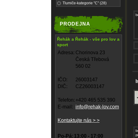
Tlumiče-kategorie "C" (28)
b
PRODEJNA
Řehák a Řehák - vše pro lov a
sport
Adresa:
Chorinova 23
Česká Třebová
560 02
IČO:
26003147
b
DIČ:
CZ26003147
Telefon:
+420 465 535 390
E-mail:
info@rehak-lov.com
Kontaktujte nás > >
b
p
Po-Pá:
13:00 - 17:00