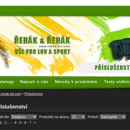
 watches
replica watches
hoogwaardige nep Rolex
replica rolex
atalogy
Napsali o nás
Návody k produktům
Testy oldtim
rehak-lov.com
>
Příslušenství
íslušenství
it dle:
Produktů na stranu:
Pořadí:
1
-
2
-
3
-
4
-
5
-
6
-
7
- >