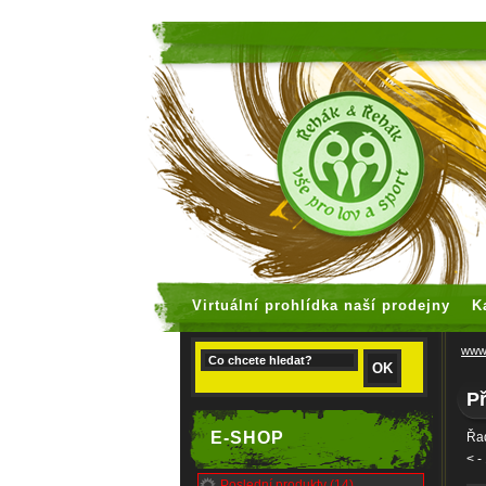
faux rolex
Virtuální prohlídka naší prodejny
K
www.
Př
E-SHOP
Řad
<
-
Poslední produkty (14)