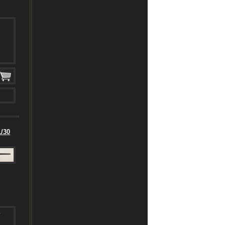
/30
-