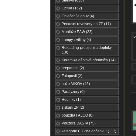
Střelivo (638)
Optika (162)
Oblečení a obuv (4)
Perkusní revolvery-na ZP (17)
Montáže EAW (23)
b
Lampy, svítilny (4)
Reloading-přebíjení a doplňky
(18)
Keramika,dárkové předměty (14)
preparace (2)
Fotopasti (2)
nože MIKOV (45)
Paralyzéry (0)
Hodinky (1)
získání ZP (2)
pouzdra FALCO (0)
Pouzdra DASTA (75)
kategorie C 1-"na občanku" (117)