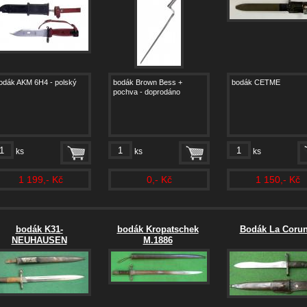
odák AKM 6H4 - polský
bodák Brown Bess +
bodák CETME
pochva - doprodáno
ks
ks
ks
1 199,- Kč
0,- Kč
1 150,- Kč
bodák K31-
bodák Kropatschek
Bodák La Coru
NEUHAUSEN
M.1886