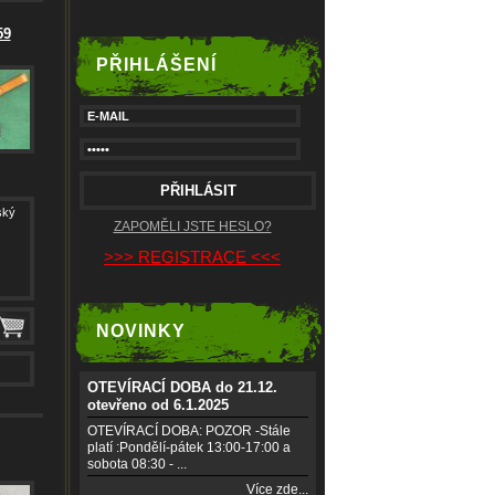
59
PŘIHLÁŠENÍ
ský
ZAPOMĚLI JSTE HESLO?
>>> REGISTRACE <<<
NOVINKY
OTEVÍRACÍ DOBA do 21.12.
otevřeno od 6.1.2025
OTEVÍRACÍ DOBA: POZOR -Stále
platí :Pondělí-pátek 13:00-17:00 a
sobota 08:30 - ...
Více zde...