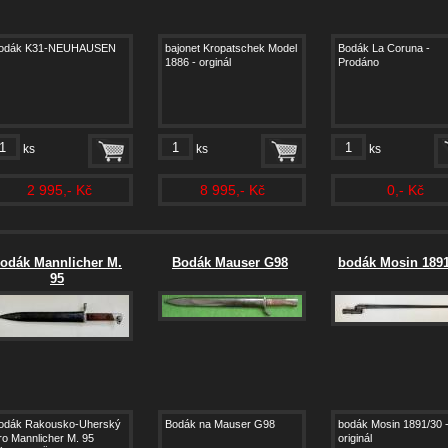
odák K31-NEUHAUSEN
bajonet Kropatschek Model
Bodák La Coruna -
1886 - orginál
Prodáno
ks
ks
ks
2 995,- Kč
8 995,- Kč
0,- Kč
odák Mannlicher M.
Bodák Mauser G98
bodák Mosin 1891
95
odák Rakousko-Uherský
Bodák na Mauser G98
bodák Mosin 1891/30 
ro Mannlicher M. 95
originál