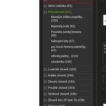
Akční nabídka (63)
Příslušenství (911)
Montáže,čištění,doplňky..
(155)
Bajonety,nože (82)
Pouzdra,sumky,řemeny..
(89)
Náhradní díly (87)
b
pro lovce-řemeny,vábničky..
V
(47)
s
střenky,pažby,.. (210)
zásobníky (230)
Lovecké zbraně (192)
Krátké zbraně (349)
Dlouhé zbraně (193)
Použité zbraně (304)
Sbírkové zbraně (166)
Zbraně bez ZP (kat. D) (239)