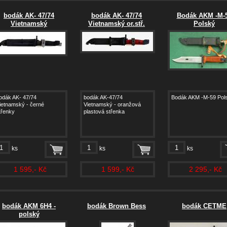
bodák AK- 47/74
bodák AK- 47/74
Bodák AKM -M-
Vietnamský
Vietnamský or.stř.
Polský
odák AK- 47/74
bodák AK-47/74
Bodák AKM -M-59 Pol
ietnamský - černé
Vietnamský - oranžová
třenky
plastová střenka
ks
ks
ks
1 595,- Kč
1 599,- Kč
2 295,- Kč
bodák AKM 6H4 -
bodák Brown Bess
bodák CETME
polský