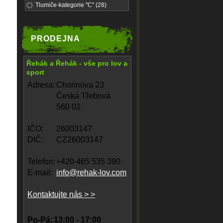
Tlumiče-kategorie "C" (28)
PRODEJNA
Řehák a Řehák - vše pro lov a
sport
Adresa:
Chorinova 23
Česká Třebová
560 02
IČO:
26003147
DIČ:
CZ26003147
Telefon:
+420 465 535 390
E-mail:
info@rehak-lov.com
Kontaktujte nás > >
Po-Pá:
13:00 - 17:00