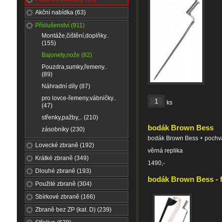
Akční nabídka (63)
Příslušenství (911)
Montáže,čištění,doplňky..
(155)
Bajonety,nože (82)
Pouzdra,sumky,řemeny..
(89)
Náhradní díly (87)
pro lovce-řemeny,vábničky..
ks
(47)
střenky,pažby,.. (210)
bodák Brown Bess
zásobníky (230)
bodák Brown Bess + pochv
Lovecké zbraně (192)
věrná replika
Krátké zbraně (349)
1490,-
Dlouhé zbraně (193)
bodák Brown Bess - f
Použité zbraně (304)
Sbírkové zbraně (166)
Zbraně bez ZP (kat. D) (239)