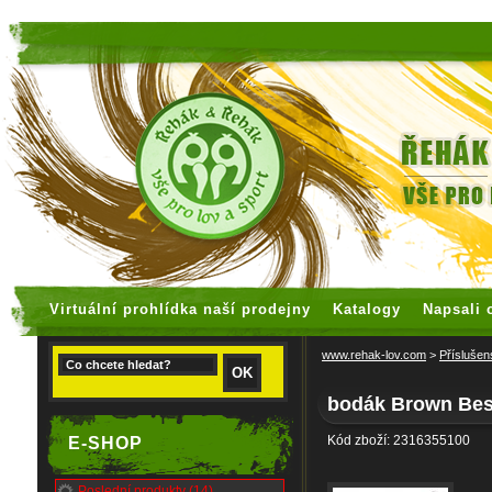
faux rolex watches
replica watches
Virtuální prohlídka naší prodejny
Katalogy
Napsali 
www.rehak-lov.com
>
Příslušen
bodák Brown Be
Kód zboží: 2316355100
E-SHOP
Poslední produkty (14)