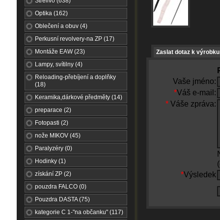
Střelivo (638)
Optika (162)
Oblečení a obuv (4)
Perkusní revolvery-na ZP (17)
Montáže EAW (23)
Zaslat dotaz k výrobku
Lampy, svítilny (4)
Reloading-přebíjení a doplňky
Vaše jméno:
(18)
*
Váš e-mail:
Keramika,dárkové předměty (14)
*
Váše zpráva:
preparace (2)
Fotopasti (2)
nože MIKOV (45)
Paralyzéry (0)
Hodinky (1)
získání ZP (2)
*
Výsledek
pouzdra FALCO (0)
Pouzdra DASTA (75)
kategorie C 1-"na občanku" (117)