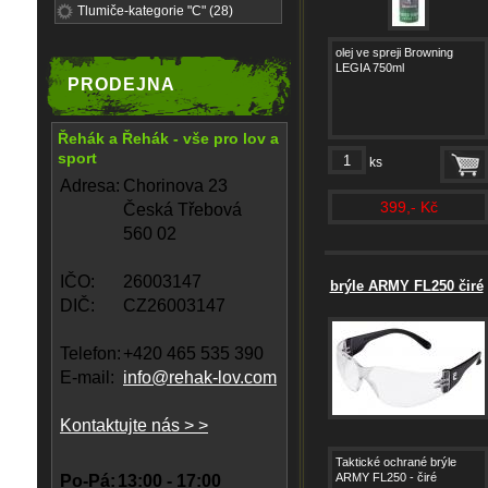
Tlumiče-kategorie "C" (28)
olej ve spreji Browning
LEGIA 750ml
PRODEJNA
Řehák a Řehák - vše pro lov a
sport
ks
Adresa:
Chorinova 23
399,- Kč
Česká Třebová
560 02
IČO:
26003147
brýle ARMY FL250 čiré
DIČ:
CZ26003147
Telefon:
+420 465 535 390
E-mail:
info@rehak-lov.com
Kontaktujte nás > >
Taktické ochrané brýle
ARMY FL250 - čiré
Po-Pá:
13:00 - 17:00