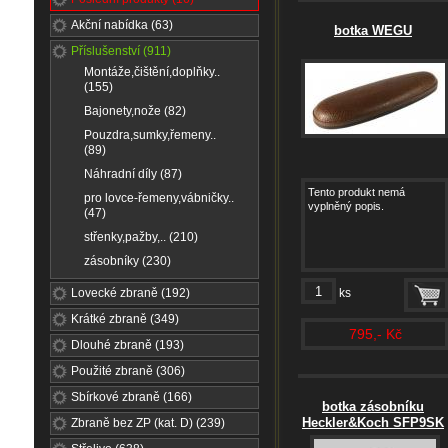
Akční nabídka (63)
botka WEGU
Příslušenství (911)
Montáže,čištění,doplňky..
(155)
Bajonety,nože (82)
Pouzdra,sumky,řemeny..
(89)
Náhradní díly (87)
Tento produkt nemá
pro lovce-řemeny,vábničky..
vyplněný popis.
(47)
střenky,pažby,.. (210)
zásobníky (230)
Lovecké zbraně (192)
ks
Krátké zbraně (349)
795,- Kč
Dlouhé zbraně (193)
Použité zbraně (306)
Sbírkové zbraně (166)
botka zásobníku
Heckler&Koch SFP9SK
Zbraně bez ZP (kat. D) (239)