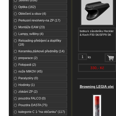
Střelivo (638)
Optika (162)
Oblečení a obuv (4)
Perkusní revolvery-na ZP (17)
Montáže EAW (23)
botka k zásobníku Heckler
Lampy, svítilny (4)
& Koch P30 SK/SFP9 SK
Reloading-přebíjení a doplňky
(18)
Keramika,dárkové předměty (14)
ks
preparace (2)
Fotopasti (2)
330,- Kč
nože MIKOV (45)
Paralyzéry (0)
Hodinky (1)
Browning LEGIA olej
získání ZP (2)
pouzdra FALCO (0)
Pouzdra DASTA (75)
kategorie C 1-"na občanku" (117)