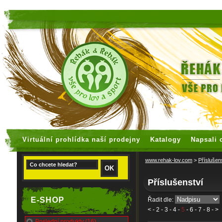
faux rolex watches
replica watches
Virtuální prohlídka naší prodejny
Katalogy
Napsali 
www.rehak-lov.com
>
Příslušen
Příslušenství
E-SHOP
Řadit dle:
<
-
2
-
3
-
4
-
5
-
6
-
7
-
8
- >
Poslední produkty (16)