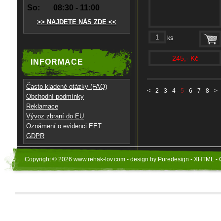
So:
08:30 - 11:00
>> NAJDETE NÁS ZDE <<
ks
245,- Kč
INFORMACE
Často kladené otázky (FAQ)
<
-
2
-
3
-
4
-
5
-
6
-
7
-
8
- >
Obchodní podmínky
Reklamace
Vývoz zbraní do EU
Oznámení o evidenci EET
GDPR
Copyright © 2026 www.rehak-lov.com - design by Puredesign - XHTML - 