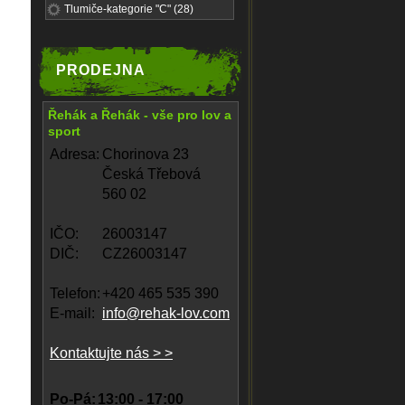
Tlumiče-kategorie "C" (28)
PRODEJNA
Řehák a Řehák - vše pro lov a
sport
Adresa:
Chorinova 23
Česká Třebová
560 02
IČO:
26003147
DIČ:
CZ26003147
Telefon:
+420 465 535 390
E-mail:
info@rehak-lov.com
Kontaktujte nás > >
Po-Pá:
13:00 - 17:00