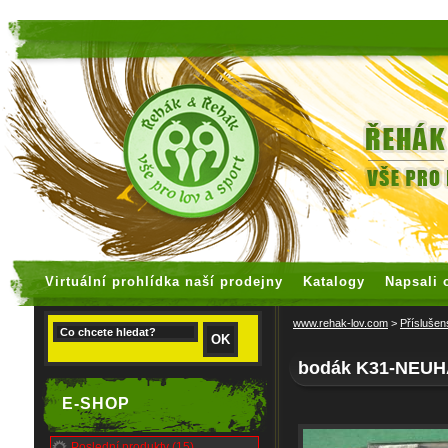
faux rolex watches
replica watches
Virtuální prohlídka naší prodejny
Katalogy
Napsali 
www.rehak-lov.com
>
Příslušen
bodák K31-NEU
E-SHOP
Poslední produkty (15)