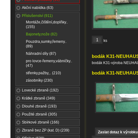
Akční nabídka (63)
Příslušenství (911)
Montáže,čištění,doplňky..
(155)
Bajonety,nože (82)
ks
Pouzdra,sumky,řemeny..
(89)
Náhradní díly (87)
bodák K31-NEUHAU
pro lovce-řemeny,vábničky..
bodák K31-výroba NEUH
(47)
bodák K31-NEUHAUSE
střenky,pažby,.. (210)
zásobníky (230)
Lovecké zbraně (192)
Krátké zbraně (349)
Dlouhé zbraně (193)
Použité zbraně (305)
Sbírkové zbraně (166)
Zbraně bez ZP (kat. D) (239)
Zaslat dotaz k výrobku