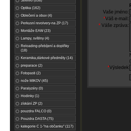
Střelivo (638)
Optika (162)
Vaše jméno:
Oblečení a obuv (4)
*
Váš e-mail:
Perkusní revolvery-na ZP (17)
*
Váše zpráva:
Montáže EAW (23)
Lampy, svítilny (4)
Reloading-přebíjení a doplňky
(18)
Keramika,dárkové předměty (14)
preparace (2)
*
Výsledek
Fotopasti (2)
nože MIKOV (45)
Paralyzéry (0)
Hodinky (1)
získání ZP (2)
pouzdra FALCO (0)
Pouzdra DASTA (75)
kategorie C 1-"na občanku" (117)