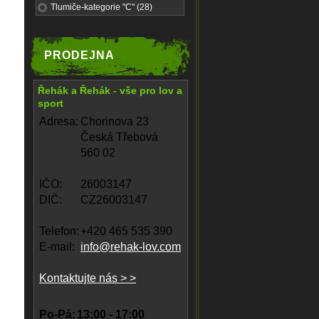
Tlumiče-kategorie "C" (28)
PRODEJNA
Řehák a Řehák - vše pro lov a
sport
Adresa:
Chorinova 23
Česká Třebová
560 02
IČO:
26003147
DIČ:
CZ26003147
Telefon:
+420 465 535 390
E-mail:
info@rehak-lov.com
Kontaktujte nás > >
Po-Pá:
13:00 - 17:00