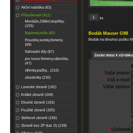
Akční nabídka (63)
Příslušenství (911)
ks
Montáže,čištění,doplňky..
(155)
Bodák Mauser G98
Bajonety,nože (82)
Bodák na dlouhou pušku M
Pouzdra,sumky,řemeny..
(89)
Náhradní díly (87)
Zaslat dotaz k výrobku
pro lovce-řemeny,vábničky..
(47)
střenky,pažby,.. (210)
Vaše jméno:
zásobníky (230)
*
Váš e-mail:
*
Váše zpráva:
Lovecké zbraně (192)
Krátké zbraně (349)
Dlouhé zbraně (193)
Použité zbraně (305)
Sbírkové zbraně (166)
Zbraně bez ZP (kat. D) (239)
*
Výsledek