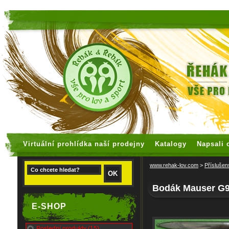
faux rolex watches
replica watches
Virtuální prohlídka naší prodejny
Katalogy
Napsali 
www.rehak-lov.com
>
Příslušen
Bodák Mauser G
E-SHOP
Poslední produkty (15)