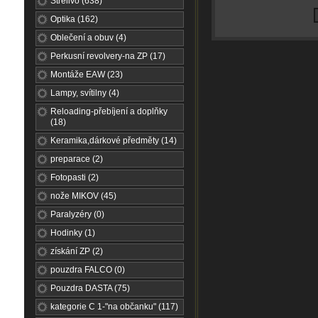
Střelivo (638)
Optika (162)
Oblečení a obuv (4)
Perkusní revolvery-na ZP (17)
Montáže EAW (23)
Lampy, svítilny (4)
Reloading-přebíjení a doplňky
(18)
Keramika,dárkové předměty (14)
preparace (2)
Fotopasti (2)
nože MIKOV (45)
Paralyzéry (0)
Hodinky (1)
získání ZP (2)
pouzdra FALCO (0)
Pouzdra DASTA (75)
kategorie C 1-"na občanku" (117)