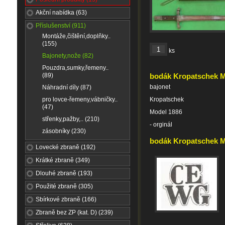
Akční nabídka (63)
Příslušenství (911)
Montáže,čištění,doplňky..
(155)
ks
Bajonety,nože (82)
Pouzdra,sumky,řemeny..
(89)
bodák Kropatschek M
bajonet
Náhradní díly (87)
pro lovce-řemeny,vábničky..
Kropatschek
(47)
Model 1886
střenky,pažby,.. (210)
- orginál
zásobníky (230)
bodák Kropatschek M.
Lovecké zbraně (192)
Krátké zbraně (349)
Dlouhé zbraně (193)
Použité zbraně (305)
Sbírkové zbraně (166)
Zbraně bez ZP (kat. D) (239)