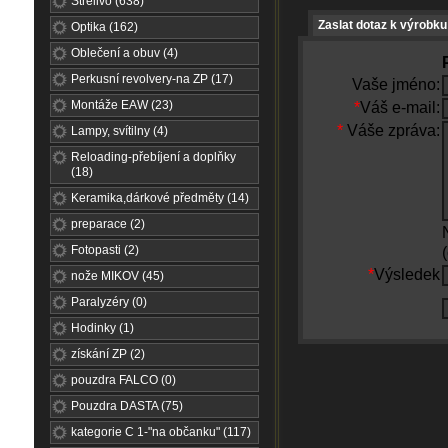
Střelivo (638)
Zaslat dotaz k výrobku
Optika (162)
Oblečení a obuv (4)
Perkusní revolvery-na ZP (17)
Vaše jméno:
Montáže EAW (23)
*
Váš e-mail:
*
Váše zpráva:
Lampy, svítilny (4)
Reloading-přebíjení a doplňky
(18)
Keramika,dárkové předměty (14)
preparace (2)
Fotopasti (2)
*
Výsledek
nože MIKOV (45)
Paralyzéry (0)
Hodinky (1)
získání ZP (2)
pouzdra FALCO (0)
Pouzdra DASTA (75)
kategorie C 1-"na občanku" (117)