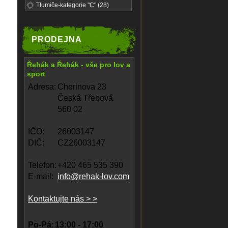
Tlumiče-kategorie "C" (28)
PRODEJNA
Řehák a Řehák - vše pro lov a
sport
Adresa:
Chorinova 23
Česká Třebová
560 02
IČO:
26003147
DIČ:
CZ26003147
Telefon:
+420 465 535 390
E-mail:
info@rehak-lov.com
Kontaktujte nás > >
Po-Pá:
13:00 - 17:00