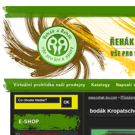
faux rolex watches
replica watches
Virtuální prohlídka naší prodejny
Katalogy
Napsali 
www.rehak-lov.com
>
Příslušen
bodák Kropatsch
E-SHOP
Poslední produkty (15)