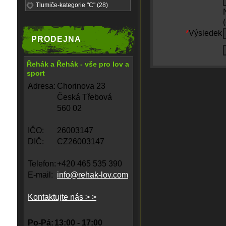
Tlumiče-kategorie "C" (28)
*
Výsledek
PRODEJNA
Řehák a Řehák - vše pro lov a
sport
Adresa:
Chorinova 23
Česká Třebová
560 02
IČO:
26003147
DIČ:
CZ26003147
Telefon:
+420 465 535 390
E-mail:
info@rehak-lov.com
Kontaktujte nás > >
Po-Pá:
13:00 - 17:00