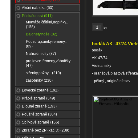
Akční nabídka (63)
Příslušenství (911)
Montáže,čištění,doplňky..
(155)
ks
Bajonety,nože (82)
Pouzdra,sumky,řemeny..
bodák AK- 47/74 Viet
(89)
bodák
Náhradní díly (87)
AK-47/74
pro lovce-řemeny,vábničky..
(47)
Vietnamský
střenky,pažby,.. (210)
- oranžová plastová střenka
zásobníky (230)
- pěkný , originální stav
Lovecké zbraně (192)
Krátké zbraně (349)
Dlouhé zbraně (193)
Použité zbraně (304)
Sbírkové zbraně (166)
Zbraně bez ZP (kat. D) (239)