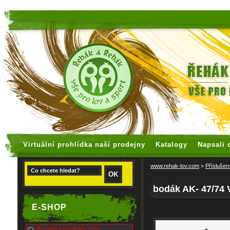
faux rolex watches
replica watches
Virtuální prohlídka naší prodejny
Katalogy
Napsali 
www.rehak-lov.com
>
Příslušen
bodák AK- 47/74 V
E-SHOP
Poslední produkty (14)