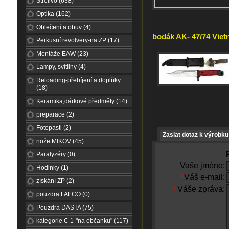
Střelivo (638)
Optika (162)
Oblečení a obuv (4)
bodák AK- 47/74 Vietn
Perkusní revolvery-na ZP (17)
Montáže EAW (23)
Lampy, svítilny (4)
Reloading-přebíjení a doplňky
(18)
Keramika,dárkové předměty (14)
preparace (2)
Fotopasti (2)
Zaslat dotaz k výrobku
nože MIKOV (45)
Paralyzéry (0)
Vaše jméno:
Hodinky (1)
*
Váš e-mail:
získání ZP (2)
*
Váše zpráva:
pouzdra FALCO (0)
Pouzdra DASTA (75)
kategorie C 1-"na občanku" (117)