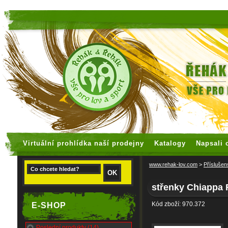
faux rolex watches
replica watches
Virtuální prohlídka naší prodejny
Katalogy
Napsali 
www.rehak-lov.com
>
Příslušen
střenky Chiappa 
Kód zboží: 970.372
E-SHOP
Poslední produkty (14)