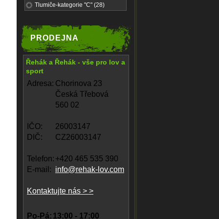
Tlumiče-kategorie "C" (28)
PRODEJNA
Řehák a Řehák - vše pro lov a
sport
Adresa:
Chorinova 23
Česká Třebová
560 02
IČO:
26003147
DIČ:
CZ26003147
Telefon:
+420 465 535 390
E-mail:
info@rehak-lov.com
Kontaktujte nás > >
Po-Pá:
13:00 - 17:00