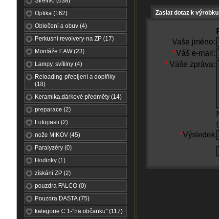
Střelivo (638)
Zaslat dotaz k výrobku
Optika (162)
Oblečení a obuv (4)
Perkusní revolvery-na ZP (17)
Vaše jméno:
Montáže EAW (23)
*
Váš e-mail:
*
Váše zpráva:
Lampy, svítilny (4)
Reloading-přebíjení a doplňky
(18)
Keramika,dárkové předměty (14)
preparace (2)
Fotopasti (2)
*
Výsledek
nože MIKOV (45)
Paralyzéry (0)
Hodinky (1)
získání ZP (2)
pouzdra FALCO (0)
Pouzdra DASTA (75)
kategorie C 1-"na občanku" (117)