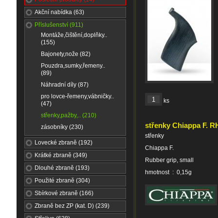
Akční nabídka (63)
Příslušenství (911)
Montáže,čištění,doplňky..
(155)
Bajonety,nože (82)
Pouzdra,sumky,řemeny..
(89)
Náhradní díly (87)
pro lovce-řemeny,vábničky..
ks
(47)
střenky,pažby,.. (210)
střenky Chiappa F. R
zásobníky (230)
střenky
Lovecké zbraně (192)
Chiappa F.
Krátké zbraně (349)
Rubber grip, small
Dlouhé zbraně (193)
hmotnost : 0,15g
Použité zbraně (304)
Sbírkové zbraně (166)
Zbraně bez ZP (kat. D) (239)