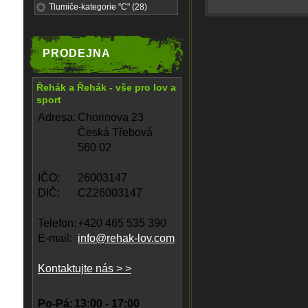
Tlumiče-kategorie "C" (28)
PRODEJNA
Řehák a Řehák - vše pro lov a
sport
Adresa:
Chorinova 23
Česká Třebová
560 02
IČO:
26003147
DIČ:
CZ26003147
Telefon:
+420 465 535 390
E-mail:
info@rehak-lov.com
Kontaktujte nás > >
Po-Pá:
13:00 - 17:00