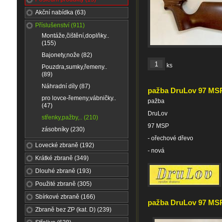
Akční nabídka (63)
Příslušenství (911)
Montáže,čištění,doplňky..
(155)
Bajonety,nože (82)
ks
Pouzdra,sumky,řemeny..
(89)
Náhradní díly (87)
pažba DruLov 97 MS
pro lovce-řemeny,vábničky..
pažba
(47)
DruLov
střenky,pažby,.. (210)
97 MSP
zásobníky (230)
- ořechové dřevo
Lovecké zbraně (192)
- nová
Krátké zbraně (349)
Dlouhé zbraně (193)
Použité zbraně (305)
Sbírkové zbraně (166)
pažba DruLov 97 MSP 
Zbraně bez ZP (kat. D) (239)