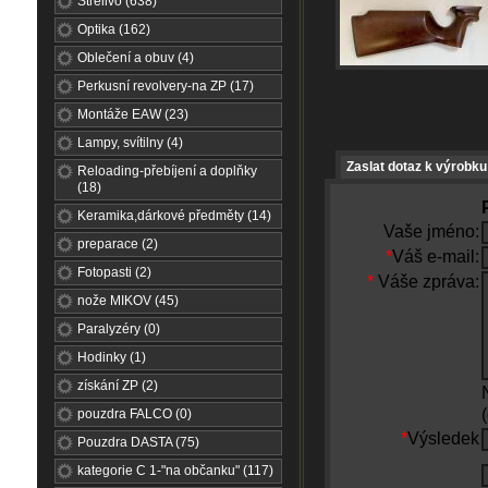
Střelivo (638)
Optika (162)
Oblečení a obuv (4)
Perkusní revolvery-na ZP (17)
Montáže EAW (23)
Lampy, svítilny (4)
Zaslat dotaz k výrobku
Reloading-přebíjení a doplňky
(18)
Keramika,dárkové předměty (14)
Vaše jméno:
preparace (2)
*
Váš e-mail:
Fotopasti (2)
*
Váše zpráva:
nože MIKOV (45)
Paralyzéry (0)
Hodinky (1)
získání ZP (2)
pouzdra FALCO (0)
*
Výsledek
Pouzdra DASTA (75)
kategorie C 1-"na občanku" (117)