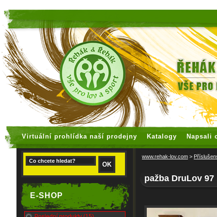
faux rolex watches
replica watches
Virtuální prohlídka naší prodejny
Katalogy
Napsali 
www.rehak-lov.com
>
Příslušen
pažba DruLov 97
E-SHOP
Poslední produkty (15)