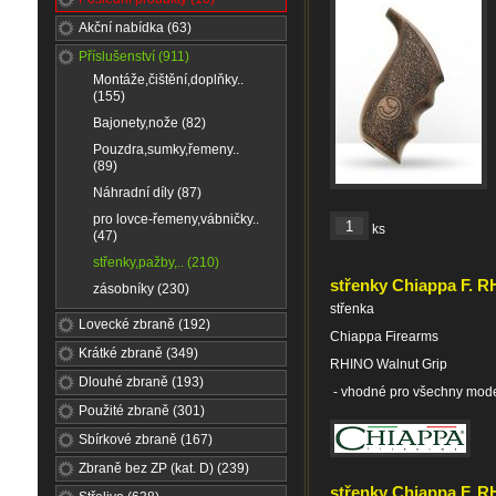
Akční nabídka (63)
Příslušenství (911)
Montáže,čištění,doplňky..
(155)
Bajonety,nože (82)
Pouzdra,sumky,řemeny..
(89)
Náhradní díly (87)
pro lovce-řemeny,vábničky..
ks
(47)
střenky,pažby,.. (210)
střenky Chiappa F. 
zásobníky (230)
střenka
Lovecké zbraně (192)
Chiappa Firearms
Krátké zbraně (349)
RHINO Walnut Grip
Dlouhé zbraně (193)
- vhodné pro všechny mod
Použité zbraně (301)
Sbírkové zbraně (167)
Zbraně bez ZP (kat. D) (239)
střenky Chiappa F. R