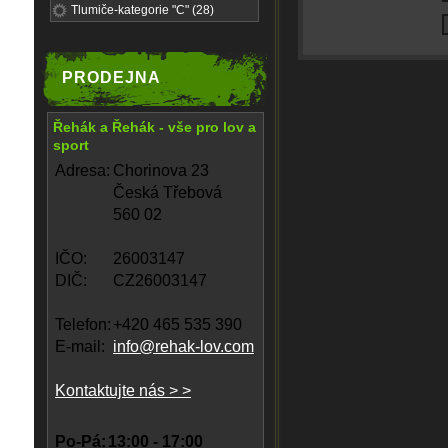
Tlumiče-kategorie "C" (28)
PRODEJNA
Řehák a Řehák - vše pro lov a
sport
Adresa:
Chorinova 23
Česká Třebová
560 02
IČO:
26003147
DIČ:
CZ26003147
Telefon:
+420 465 535 390
E-mail:
info@rehak-lov.com
Kontaktujte nás > >
Po-Pá:
13:00 - 17:00