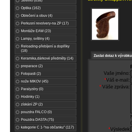
Střelivo (638)
Optika (162)
Oblečení a obuv (4)
Perkusní revolvery-na ZP (17)
Montáže EAW (23)
Lampy, svítilny (4)
Reloading-přebíjení a doplňky
(18)
Zaslat dotaz k výrobku
Keramika,dárkové předměty (14)
preparace (2)
Vaše jméno:
Fotopasti (2)
*
Váš e-mail:
nože MIKOV (45)
*
Váše zpráva:
Paralyzéry (0)
Hodinky (1)
získání ZP (2)
pouzdra FALCO (0)
Pouzdra DASTA (75)
kategorie C 1-"na občanku" (117)
*
Výsledek