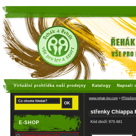
faux rolex watches
replica watches
Virtuální prohlídka naší prodejny
Katalogy
Napsali 
www.rehak-lov.com
>
Příslušen
střenky Chiappa 
Kód zboží: 970.481
E-SHOP
Poslední produkty (10)