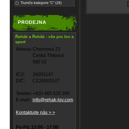
Tlumiče-kategorie "C" (28)
PRODEJNA
Řehák a Řehák - vše pro lov a
sport
Adresa:
Chorinova 23
Česká Třebová
560 02
IČO:
26003147
DIČ:
CZ26003147
Telefon:
+420 465 535 390
E-mail:
info@rehak-lov.com
Kontaktujte nás > >
Po-Pá:
13:00 - 17:00