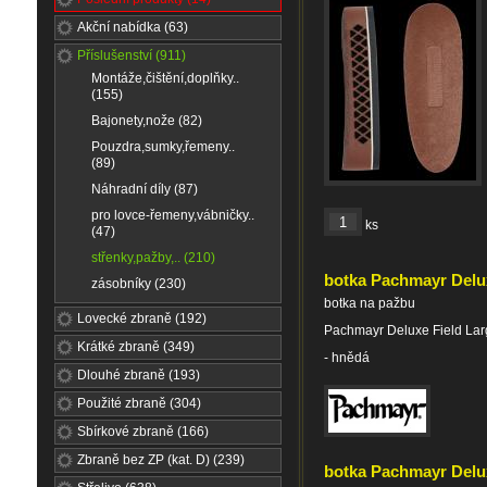
Akční nabídka (63)
Příslušenství (911)
Montáže,čištění,doplňky..
(155)
Bajonety,nože (82)
Pouzdra,sumky,řemeny..
(89)
Náhradní díly (87)
pro lovce-řemeny,vábničky..
ks
(47)
střenky,pažby,.. (210)
botka Pachmayr Delux
zásobníky (230)
botka na pažbu
Lovecké zbraně (192)
Pachmayr Deluxe Field Lar
Krátké zbraně (349)
- hnědá
Dlouhé zbraně (193)
Použité zbraně (304)
Sbírkové zbraně (166)
Zbraně bez ZP (kat. D) (239)
botka Pachmayr Deluxe