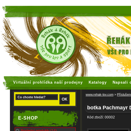
faux rolex watches
replica watches
Virtuální prohlídka naší prodejny
Katalogy
Napsali 
www.rehak-lov.com
>
Příslušen
botka Pachmayr D
Kód zboží: 00002
E-SHOP
Poslední produkty (14)