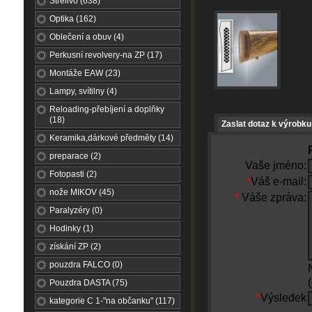
Střelivo (638)
Optika (162)
Oblečení a obuv (4)
Perkusní revolvery-na ZP (17)
Montáže EAW (23)
Lampy, svítilny (4)
Reloading-přebíjení a doplňky
(18)
Zaslat dotaz k výrobku
Keramika,dárkové předměty (14)
preparace (2)
Vaše jméno:
Fotopasti (2)
*
Váš e-mail:
nože MIKOV (45)
*
Váše zpráva:
Paralyzéry (0)
Hodinky (1)
získání ZP (2)
pouzdra FALCO (0)
Pouzdra DASTA (75)
*
Výsledek
kategorie C 1-"na občanku" (117)