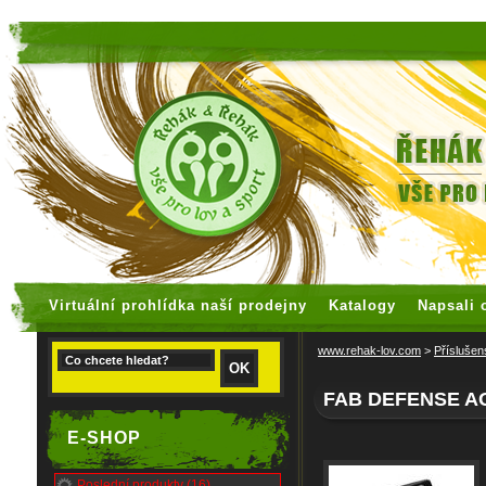
faux rolex watches
replica watches
Virtuální prohlídka naší prodejny
Katalogy
Napsali 
www.rehak-lov.com
>
Příslušen
FAB DEFENSE AG
E-SHOP
Poslední produkty (16)