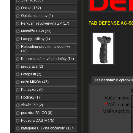
Střelivo (638)
Optika (162)
Oblečení a obuv (4)
FAB DEFENSE AG-58 č
Perkusní revolvery-na ZP (17)
Montáže EAW (23)
Lampy, svítilny (4)
Reloading-přebíjení a doplňky
(18)
Keramika,dárkové předměty (14)
preparace (2)
Fotopasti (2)
Zaslat dotaz k výrobku
nože MIKOV (45)
Paralyzéry (0)
Hodinky (1)
Vaše jméno:
*
Váš e-mail:
získání ZP (2)
*
Váše zpráva:
pouzdra FALCO (0)
Pouzdra DASTA (75)
kategorie C 1-"na občanku" (117)