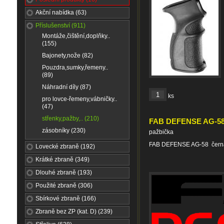
Akční nabídka (63)
Příslušenství (911)
Montáže,čištění,doplňky..
(155)
Bajonety,nože (82)
Pouzdra,sumky,řemeny..
(89)
Náhradní díly (87)
ks
pro lovce-řemeny,vábničky..
(47)
střenky,pažby,.. (210)
FAB DEFENSE AG-58
zásobníky (230)
pažbička
FAB DEFENSE AG-58 čern
Lovecké zbraně (192)
Krátké zbraně (349)
Dlouhé zbraně (193)
Použité zbraně (306)
Sbírkové zbraně (166)
Zbraně bez ZP (kat. D) (239)