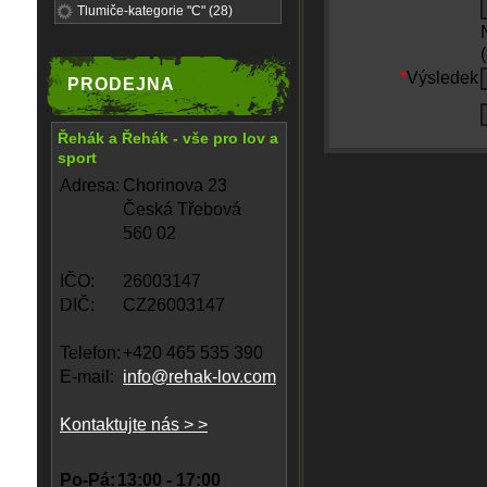
Tlumiče-kategorie "C" (28)
*
Výsledek
PRODEJNA
Řehák a Řehák - vše pro lov a
sport
Adresa:
Chorinova 23
Česká Třebová
560 02
IČO:
26003147
DIČ:
CZ26003147
Telefon:
+420 465 535 390
E-mail:
info@rehak-lov.com
Kontaktujte nás > >
Po-Pá:
13:00 - 17:00