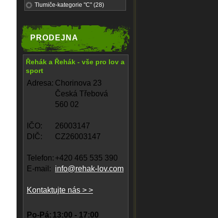
Tlumiče-kategorie "C" (28)
PRODEJNA
Řehák a Řehák - vše pro lov a
sport
Adresa:
Chorinova 23
Česká Třebová
560 02
IČO:
26003147
DIČ:
CZ26003147
Telefon:
+420 465 535 390
E-mail:
info@rehak-lov.com
Kontaktujte nás > >
Po-Pá:
13:00 - 17:00