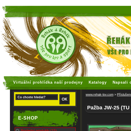
faux rolex watches
replica watches
Virtuální prohlídka naší prodejny
Katalogy
Napsali 
www.rehak-lov.com
>
Příslušen
Pažba JW-25 (TU 
E-SHOP
Poslední produkty (15)