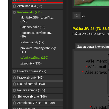
Akční nabídka (63)
Příslušenství (911)
ks
Montáže,čištění,doplňky..
(155)
Bajonety,nože (82)
Pažba JW-25 (TU 33/4
Pouzdra,sumky,řemeny..
Pažba JW-25 (TU 33/40)- kr
(89)
Náhradní díly (87)
Zaslat dotaz k výrobku
pro lovce-řemeny,vábničky..
(47)
střenky,pažby,.. (210)
Vaše jméno:
zásobníky (230)
*
Váš e-mail:
Lovecké zbraně (192)
*
Váše zpráva:
Krátké zbraně (349)
Dlouhé zbraně (193)
Použité zbraně (305)
Sbírkové zbraně (166)
Zbraně bez ZP (kat. D) (239)
*
Výsledek