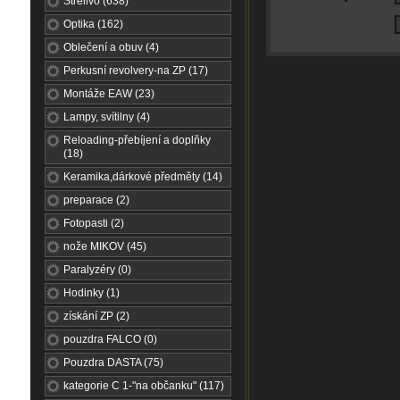
Střelivo (638)
Optika (162)
Oblečení a obuv (4)
Perkusní revolvery-na ZP (17)
Montáže EAW (23)
Lampy, svítilny (4)
Reloading-přebíjení a doplňky
(18)
Keramika,dárkové předměty (14)
preparace (2)
Fotopasti (2)
nože MIKOV (45)
Paralyzéry (0)
Hodinky (1)
získání ZP (2)
pouzdra FALCO (0)
Pouzdra DASTA (75)
kategorie C 1-"na občanku" (117)