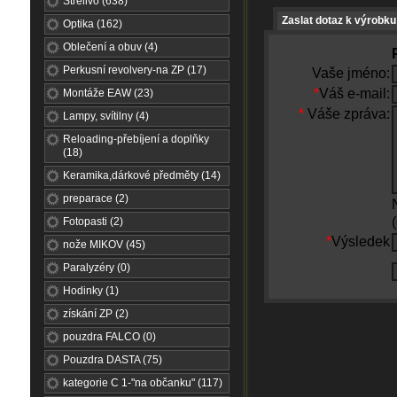
Střelivo (638)
Zaslat dotaz k výrobku
Optika (162)
Oblečení a obuv (4)
Perkusní revolvery-na ZP (17)
Vaše jméno:
*
Váš e-mail:
Montáže EAW (23)
*
Váše zpráva:
Lampy, svítilny (4)
Reloading-přebíjení a doplňky
(18)
Keramika,dárkové předměty (14)
preparace (2)
Fotopasti (2)
*
Výsledek
nože MIKOV (45)
Paralyzéry (0)
Hodinky (1)
získání ZP (2)
pouzdra FALCO (0)
Pouzdra DASTA (75)
kategorie C 1-"na občanku" (117)