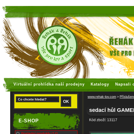
faux rolex watches
replica watches
Virtuální prohlídka naší prodejny
Katalogy
Napsali 
www.rehak-lov.com
>
Příslušen
sedací hůl GAM
Kód zboží: 13117
E-SHOP
Poslední produkty (14)