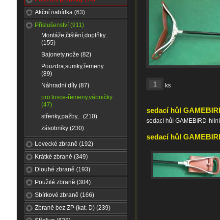
Akční nabídka (63)
Příslušenství (911)
Montáže,čištění,doplňky..
(155)
Bajonety,nože (82)
Pouzdra,sumky,řemeny..
(89)
Náhradní díly (87)
ks
pro lovce-řemeny,vábničky..
(47)
sedací hůl GAMEBIR
střenky,pažby,.. (210)
sedací hůl GAMEBIRD-hliník
zásobníky (230)
sedací hůl GAMEBIRD 
Lovecké zbraně (192)
Krátké zbraně (349)
Dlouhé zbraně (193)
Použité zbraně (304)
Sbírkové zbraně (166)
Zbraně bez ZP (kat. D) (239)