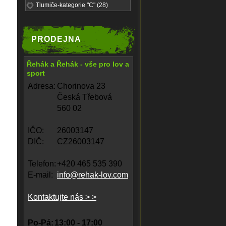
Tlumiče-kategorie "C" (28)
PRODEJNA
Řehák a Řehák - vše pro lov a
sport
Adresa:
Chorinova 23
Česká Třebová
560 02
IČO:
26003147
DIČ:
CZ26003147
Telefon:
+420 465 535 390
E-mail:
info@rehak-lov.com
Kontaktujte nás > >
Po-Pá:
13:00 - 17:00