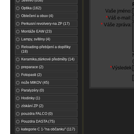
Střelivo (638)
Optika (162)
Vaše jméno:
Oblečení a obuv (4)
*
Váš e-mail:
Perkusní revolvery-na ZP (17)
*
Váše zpráva:
Montáže EAW (23)
Lampy, svítilny (4)
Reloading-přebíjení a doplňky
(18)
Keramika,dárkové předměty (14)
preparace (2)
*
Výsledek
Fotopasti (2)
nože MIKOV (45)
Paralyzéry (0)
Hodinky (1)
získání ZP (2)
pouzdra FALCO (0)
Pouzdra DASTA (75)
kategorie C 1-"na občanku" (117)