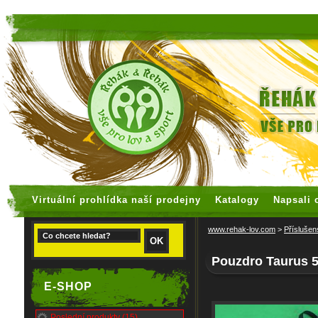
faux rolex watches
replica watches
Virtuální prohlídka naší prodejny
Katalogy
Napsali 
www.rehak-lov.com
>
Příslušen
Pouzdro Taurus 
E-SHOP
Poslední produkty (15)