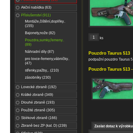
Akční nabídka (63)
Příslušenství (911)
Montáže,čištění,doplňky..
(155)
Bajonety,nože (82)
ks
Pouzdra,sumky,řemeny..
(89)
Náhradní díly (87)
Pouzdro Taurus 513
pro lovce-řemeny,vábničky..
podpažní pouzdro Taurus 
(47)
Pouzdro Taurus 513 - 
střenky,pažby,.. (210)
zásobníky (230)
Lovecké zbraně (192)
Krátké zbraně (349)
Dlouhé zbraně (193)
Použité zbraně (305)
Sbírkové zbraně (166)
Zbraně bez ZP (kat. D) (239)
Zaslat dotaz k výrobku