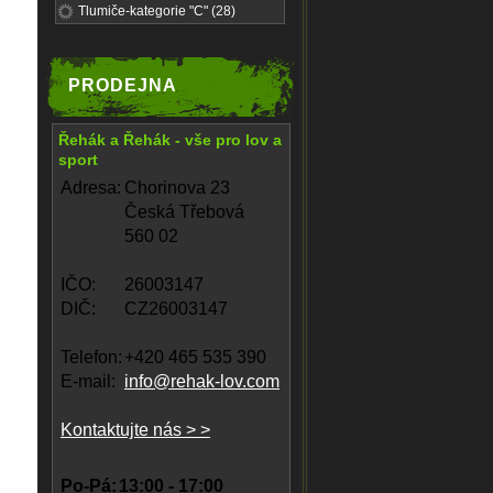
Tlumiče-kategorie "C" (28)
PRODEJNA
Řehák a Řehák - vše pro lov a
sport
Adresa:
Chorinova 23
Česká Třebová
560 02
IČO:
26003147
DIČ:
CZ26003147
Telefon:
+420 465 535 390
E-mail:
info@rehak-lov.com
Kontaktujte nás > >
Po-Pá:
13:00 - 17:00