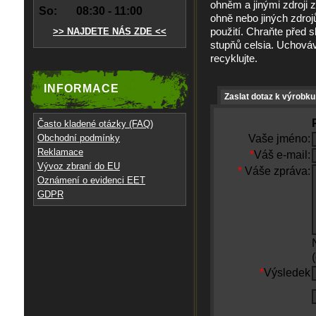
ohněm a jinými zdroji 
So:
08:30 - 11:00
ohně nebo jiných zdroj
použití. Chraňte před 
>> NAJDETE NÁS ZDE <<
stupňů celsia. Uchováv
recyklujte.
INFORMACE
Zaslat dotaz k výrobku
Často kladené otázky (FAQ)
Obchodní podmínky
Vaše jméno:
Reklamace
*
Váš e-mail:
Vývoz zbraní do EU
*
Váše zpráva:
Oznámení o evidenci EET
GDPR
*
Výsledek