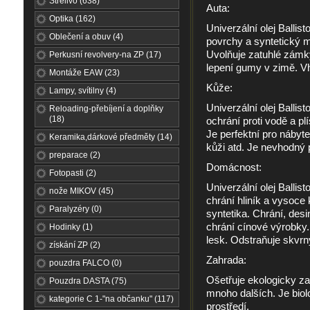
Střelivo (638)
Auta:
Optika (162)
Univerzální olej Ballis
Oblečení a obuv (4)
povrchy a syntetický ma
Uvolňuje zatuhlé zámk
Perkusní revolvery-na ZP (17)
lepení gumy v zimě. Vh
Montáže EAW (23)
Kůže:
Lampy, svítilny (4)
Univerzální olej Ballis
Reloading-přebíjení a doplňky
(18)
ochrání proti vodě a pl
Je perfektní pro nábyte
Keramika,dárkové předměty (14)
kůži atd. Je nevhodný 
preparace (2)
Domácnost:
Fotopasti (2)
Univerzální olej Ballist
nože MIKOV (45)
chrání hliník a vysoce 
Paralyzéry (0)
syntetika. Chrání, desin
chrání cínové výrobky.
Hodinky (1)
lesk. Odstraňuje skvrn
získání ZP (2)
Zahrada:
pouzdra FALCO (0)
Ošetřuje ekologicky za
Pouzdra DASTA (75)
mnoho dalších. Je biol
kategorie C 1-"na občanku" (117)
prostředí.