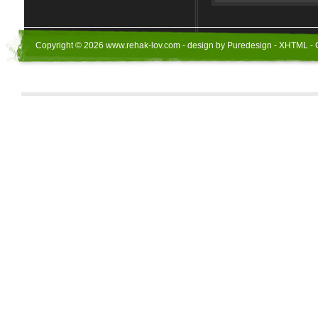
Copyright © 2026 www.rehak-lov.com - design by Puredesign - XHTML - 