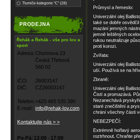
Tlumiče-kategorie "C" (28)
Průmysl a řemeslo:
Univerzální olej Ballis
také se dobře osvědčil
PRODEJNA
mazání jemných nástroj
jemně leštěných ocelov
Řehák a Řehák - vše pro lov a
rukou neutralizuje půso
sport
proti korozi.
Adresa:
Chorinova 23
Zvířata:
Česká Třebová
Univerzální olej Ballisto
560 02
uší. Používá se na hří
Zbraně:
IČO:
26003147
DIČ:
CZ26003147
Univerzální olej Ballis
Čistí a promazává. Půs
Nezanechává pryskyřici
Telefon:
+420 465 535 390
staré znečištění a prysk
E-mail:
info@rehak-lov.com
chrání všechny části 
NEBEZPEČÍ:
Kontaktujte nás > >
Extrémně hořlavý aeros
roztrhnout. Chraňte př
Po-Pá:
13:00 - 17:00