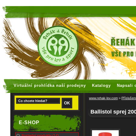
faux rolex watches
replica watches
Virtuální prohlídka naší prodejny
Katalogy
Napsali 
www.rehak-lov.com
>
Příslušen
Ballistol sprej 20
E-SHOP
Poslední produkty (14)