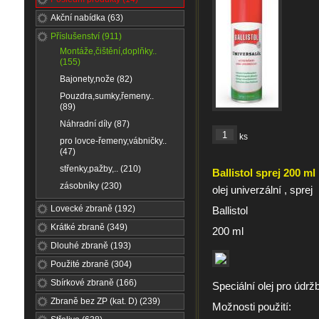
Akční nabídka (63)
Příslušenství (911)
Montáže,čištění,doplňky..
(155)
Bajonety,nože (82)
Pouzdra,sumky,řemeny..
(89)
Náhradní díly (87)
ks
pro lovce-řemeny,vábničky..
(47)
střenky,pažby,.. (210)
Ballistol sprej 200 ml
zásobníky (230)
olej univerzální , sprej
Lovecké zbraně (192)
Ballistol
Krátké zbraně (349)
200 ml
Dlouhé zbraně (193)
Použité zbraně (304)
Sbírkové zbraně (166)
Speciální olej pro údržb
Zbraně bez ZP (kat. D) (239)
Možnosti použití: