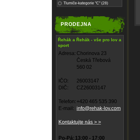
Tlumiče-kategorie "C" (28)
PRODEJNA
Řehák a Řehák - vše pro lov a
sport
Adresa:
Chorinova 23
Česká Třebová
560 02
IČO:
26003147
DIČ:
CZ26003147
Telefon:
+420 465 535 390
E-mail:
info@rehak-lov.com
Kontaktujte nás > >
Po-Pá:
13:00 - 17:00