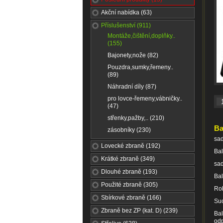
Akční nabídka (63)
Příslušenství (911)
Montáže,čištění,doplňky..
(155)
Bajonety,nože (82)
Pouzdra,sumky,řemeny..
(89)
Náhradní díly (87)
pro lovce-řemeny,vábničky..
(47)
střenky,pažby,.. (210)
Ba
zásobníky (230)
sad
Lovecké zbraně (192)
Bal
Krátké zbraně (349)
sad
Dlouhé zbraně (193)
Bal
Použité zbraně (305)
Rob
Sbírkové zbraně (166)
Suc
Zbraně bez ZP (kat. D) (239)
Bal
odp