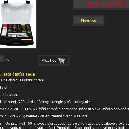
1 695,- Kč s DPH
Novinka
ks
llistol čistící sada
a na čištění a údržbu zbraní
listol
a obsahuje :
listol sprej - 200 ml víceúčelový ekologický všestranný olej
la Solo MIL - 100 ml k čištění zbraně a odstranění nánosů olova, mědi a červené 
olin Extra - 75 g koudel k čištění zbraně zvenčí a zevnitř
sin-Schaftöl hell - 50 ml světlý olej způsobí, že vyschlé a zvětralé pažbové dřevo o
uzuje vodu a je odolné vůči počasí. Propůjčí pažbám opět sametově matný lesk.