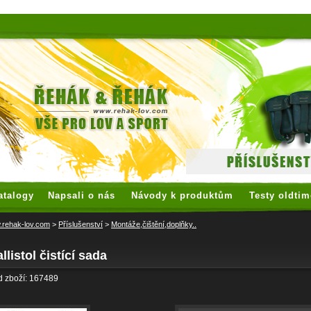
 watches
replica watches
hoogwaardige nep Rolex
replica rolex
atalogy
Napsali o nás
Návody k produktům
Testy oldtim
rehak-lov.com
>
Příslušenství
>
Montáže,čištění,doplňky..
llistol čistící sada
 zboží: 167489