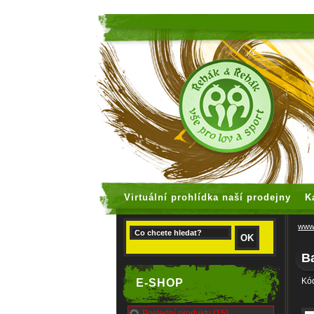
faux rolex
Virtuální prohlídka naší prodejny
K
www.
Ba
Kód
E-SHOP
Poslední produkty (15)