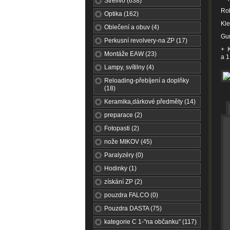
Střelivo (638)
Rob
Optika (162)
Kle
Oblečení a obuv (4)
Gun
Perkusní revolvery-na ZP (17)
+ K
Montáže EAW (23)
a 1
Lampy, svítilny (4)
Reloading-přebíjení a doplňky
(18)
Keramika,dárkové předměty (14)
preparace (2)
Fotopasti (2)
nože MIKOV (45)
Paralyzéry (0)
Hodinky (1)
získání ZP (2)
pouzdra FALCO (0)
Pouzdra DASTA (75)
kategorie C 1-"na občanku" (117)