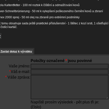
la Kaltentfetter - 100 ml roztok k čištění a odmašťování kovů
ver-Schnellbrünierung - 50 ml k vylepšení poškozeného černění kovů a zbraní
ex 2000 sprej - 50 ml olej na zbraně pro extrémní podmínky
 tomu obsahuje sada ještě praktické příslušenství - 1 štětec z kozí srsti, 1 ošetřující
 čistící kartáč.
Zaslat dotaz k výrobku
Položky označené
*
jsou povinné
Vaše jméno:
*
Váš e-mail:
*
Váše zpráva:
Napiště prosím výsledek - pět plus tři je:
(číslo)