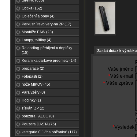
Střelivo (638)
Optika (162)
Oblečení a obuv (4)
Perkusní revolvery-na ZP (17)
Montáže EAW (23)
Lampy, svítilny (4)
Reloading-přebíjení a doplňky
Zaslat dotaz k výrobku
(18)
Keramika,dárkové předměty (14)
preparace (2)
Vaše jméno:
*
Váš e-mail:
Fotopasti (2)
*
Váše zpráva:
nože MIKOV (45)
Paralyzéry (0)
Hodinky (1)
získání ZP (2)
pouzdra FALCO (0)
Pouzdra DASTA (75)
*
Výsledek
kategorie C 1-"na občanku" (117)