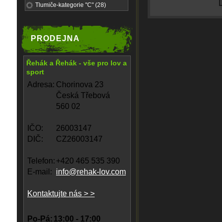
Tlumiče-kategorie "C" (28)
PRODEJNA
Řehák a Řehák - vše pro lov a
sport
Adresa:
Chorinova 23
Česká Třebová
560 02
IČO:
26003147
DIČ:
CZ26003147
Telefon:
+420 465 535 390
E-mail:
info@rehak-lov.com
Kontaktujte nás > >
Po-Pá:
13:00 - 17:00