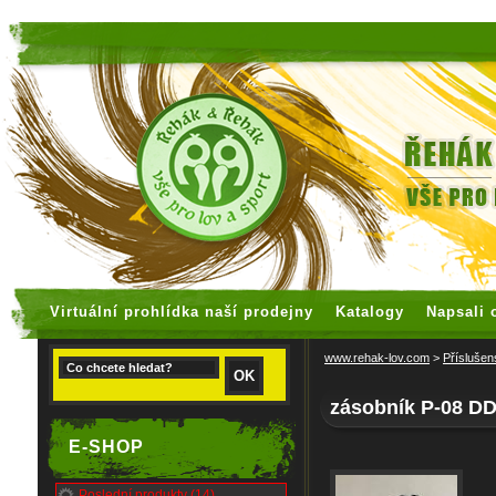
faux rolex watches
replica watches
Virtuální prohlídka naší prodejny
Katalogy
Napsali 
www.rehak-lov.com
>
Příslušen
zásobník P-08 D
E-SHOP
Poslední produkty (14)