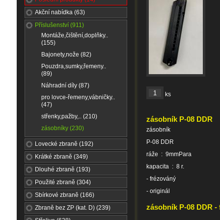
Akční nabídka (63)
Příslušenství (911)
Montáže,čištění,doplňky..
(155)
Bajonety,nože (82)
Pouzdra,sumky,řemeny..
(89)
Náhradní díly (87)
ks
pro lovce-řemeny,vábničky..
(47)
střenky,pažby,.. (210)
zásobník P-08 DDR
zásobníky (230)
zásobník
P-08 DDR
Lovecké zbraně (192)
ráže : 9mmPara
Krátké zbraně (349)
kapacita : 8 r.
Dlouhé zbraně (193)
- frézováný
Použité zbraně (304)
- originál
Sbírkové zbraně (166)
zásobník P-08 DDR - 
Zbraně bez ZP (kat. D) (239)