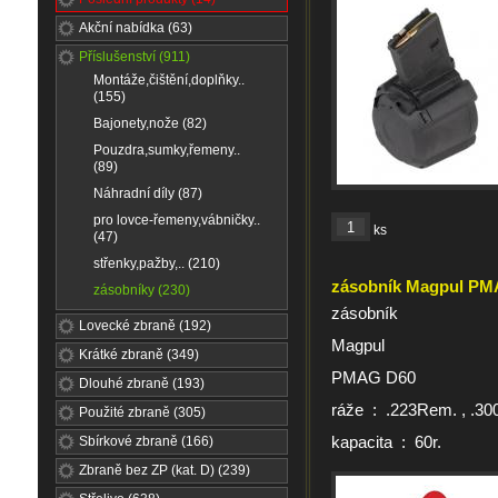
Akční nabídka (63)
Příslušenství (911)
Montáže,čištění,doplňky..
(155)
Bajonety,nože (82)
Pouzdra,sumky,řemeny..
(89)
Náhradní díly (87)
pro lovce-řemeny,vábničky..
ks
(47)
střenky,pažby,.. (210)
zásobník Magpul PM
zásobníky (230)
zásobník
Lovecké zbraně (192)
Magpul
Krátké zbraně (349)
PMAG D60
Dlouhé zbraně (193)
ráže : .223Rem. , .
Použité zbraně (305)
kapacita : 60r.
Sbírkové zbraně (166)
Zbraně bez ZP (kat. D) (239)