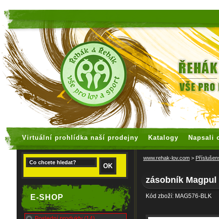
faux rolex watches
replica watches
Virtuální prohlídka naší prodejny
Katalogy
Napsali 
www.rehak-lov.com
>
Příslušen
zásobník Magpu
Kód zboží: MAG576-BLK
E-SHOP
Poslední produkty (14)