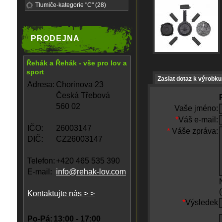
Tlumiče-kategorie "C" (28)
PRODEJNA
Řehák a Řehák - vše pro lov a
sport
Zaslat dotaz k výrobku
Adresa:
Chorinova 23
Česká Třebová
560 02
Vaše jméno:
*
Váš e-mail:
IČO:
26003147
*
Váše zpráva:
DIČ:
CZ26003147
Telefon:
+420 465 535 390
E-mail:
info@rehak-lov.com
Kontaktujte nás > >
*
Výsledek
Po-Pá:
13:00 - 17:00