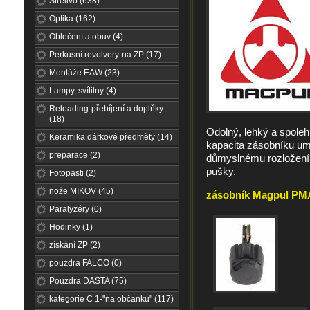
Střelivo (638)
Optika (162)
Oblečení a obuv (4)
Perkusní revolvery-na ZP (17)
Montáže EAW (23)
Lampy, svítilny (4)
Reloading-přebíjení a doplňky
(18)
Odolný, lehký a spole
Keramika,dárkové předměty (14)
kapacita zásobníku umo
preparace (2)
důmyslnému rozložení 
pušky.
Fotopasti (2)
nože MIKOV (45)
zásobník Magpul PMA
Paralyzéry (0)
Hodinky (1)
získání ZP (2)
pouzdra FALCO (0)
Pouzdra DASTA (75)
kategorie C 1-"na občanku" (117)