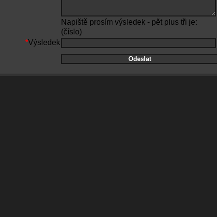
Napiště prosím výsledek - pět plus tři je:
(číslo)
*
Výsledek