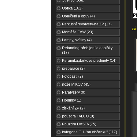
Střelivo (638)
Optika (162)
Oblečení a obuv (4)
Perkusní revolvery-na ZP (17)
zá
Montáže EAW (23)
Lampy, svítilny (4)
Reloading-přebíjení a doplňky
(18)
Keramika,dárkové předměty (14)
preparace (2)
Fotopasti (2)
nože MIKOV (45)
Paralyzéry (0)
Hodinky (1)
získání ZP (2)
pouzdra FALCO (0)
Pouzdra DASTA (75)
kategorie C 1-"na občanku" (117)