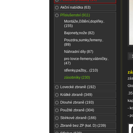
Akční nabídka (63)
Příslušenství (911)
Montáže,čištění,doplňky..
(155)
Bajonety,nože (82)
Pouzdra,sumky,řemeny..
(89)
Náhradní díly (87)
pro lovce-řemeny,vábničky..
(47)
střenky,pažby,.. (210)
zá
zásobníky (230)
zá
Glo
Lovecké zbraně (192)
.3
Krátké zbraně (349)
kap
Dlouhé zbraně (193)
- k
Použité zbraně (304)
- p
Sbírkové zbraně (166)
Zbraně bez ZP (kat. D) (239)