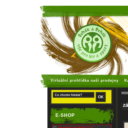
faux rolex
Virtuální prohlídka naší prodejny
K
www.
z
E-SHOP
Poslední produkty (14)