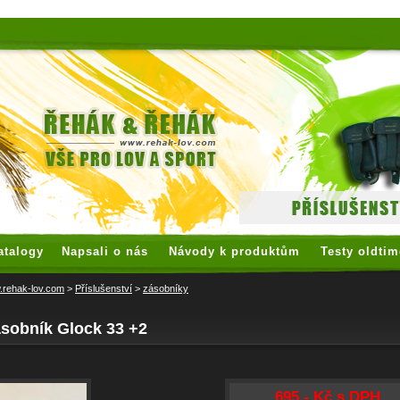
 watches
replica watches
hoogwaardige nep Rolex
replica rolex
atalogy
Napsali o nás
Návody k produktům
Testy oldtim
rehak-lov.com
>
Příslušenství
>
zásobníky
ásobník Glock 33 +2
695,- Kč s DPH