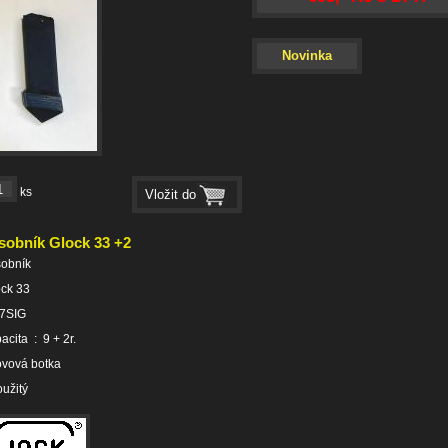
Novinka
ks
sobník Glock 33 +2
sobník
ck 33
57SIG
acita : 9 + 2r.
ovová botka
oužitý