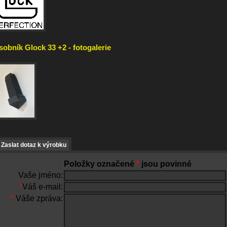
sobník Glock 33 +2 - fotogalerie
Zaslat dotaz k výrobku
Položky označené
*
jsou povinné
Vaše jméno:
*
Váš e-mail:
*
Váše zpráva: