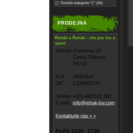
Tlumiče-kategorie "C" (28)
PRODEJNA
Řehák a Řehák - vše pro lov a
sport
Adresa:
Chorinova 23
Česká Třebová
560 02
IČO:
26003147
DIČ:
CZ26003147
Telefon:
+420 465 535 390
E-mail:
info@rehak-lov.com
Kontaktujte nás > >
Po-Pá:
13:00 - 17:00