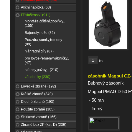
Akční nabídka (63)
Příslušenství (911)
Montáže,čištění,doplňky..
(155)
Bajonety,nože (82)
Pouzdra,sumky,řemeny..
(89)
Náhradní díly (87)
pro lovce-řemeny,vábničky..
ks
(47)
střenky,pažby,.. (210)
zásobník Magpul CZ-
zásobníky (230)
Bubnový zásobník
Lovecké zbraně (192)
Magpul PMAG D-50 EV
Krátké zbraně (349)
- 50 ran
Dlouhé zbraně (193)
- černý
Použité zbraně (305)
Sbírkové zbraně (166)
Zbraně bez ZP (kat. D) (239)