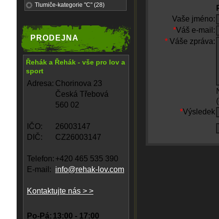
Tlumiče-kategorie "C" (28)
Vaše jméno:
*
Váš e-mail:
PRODEJNA
*
Váše zpráva:
Řehák a Řehák - vše pro lov a
sport
Adresa:
Chorinova 23
Česká Třebová
560 02
*
Výsledek
IČO:
26003147
DIČ:
CZ26003147
Telefon:
+420 465 535 390
E-mail:
info@rehak-lov.com
Kontaktujte nás > >
Po-Pá:
13:00 - 17:00