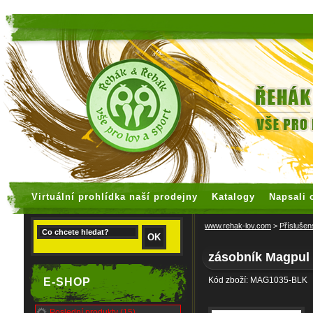
faux rolex watches
replica watches
Virtuální prohlídka naší prodejny
Katalogy
Napsali 
www.rehak-lov.com
>
Příslušen
zásobník Magpul 
Kód zboží: MAG1035-BLK
E-SHOP
Poslední produkty (15)