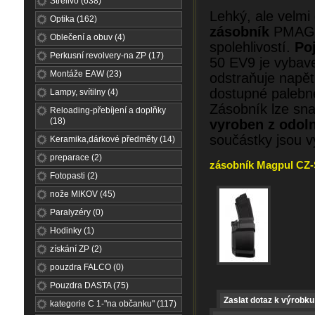
Střelivo (638)
Lehký, ale velmi
Optika (162)
zásobník
PMAG D
Oblečení a obuv (4)
spolehlivostí.
Po
Perkusní revolvery-na ZP (17)
50 EV9 je vybav
Montáže EAW (23)
odstraňuje napětí
dostupné palebné
Lampy, svítilny (4)
Zásobník lze sna
Reloading-přebíjení a doplňky
(18)
vyroben z odol
součástky jsou v
Keramika,dárkové předměty (14)
preparace (2)
zásobník Magpul CZ-S
Fotopasti (2)
nože MIKOV (45)
Paralyzéry (0)
Hodinky (1)
získání ZP (2)
pouzdra FALCO (0)
Pouzdra DASTA (75)
Zaslat dotaz k výrobku
kategorie C 1-"na občanku" (117)