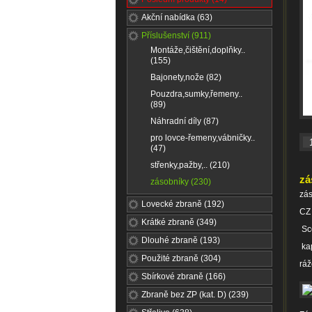
Akční nabídka (63)
Příslušenství (911)
Montáže,čištění,doplňky..
(155)
Bajonety,nože (82)
Pouzdra,sumky,řemeny..
(89)
Náhradní díly (87)
pro lovce-řemeny,vábničky..
(47)
střenky,pažby,.. (210)
zá
zásobníky (230)
zá
Lovecké zbraně (192)
CZ
Krátké zbraně (349)
Sco
Dlouhé zbraně (193)
kap
Použité zbraně (304)
rá
Sbírkové zbraně (166)
Zbraně bez ZP (kat. D) (239)