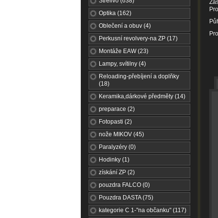
Střelivo (638)
Zás
Pro
Optika (162)
Půh
Oblečení a obuv (4)
Pro
Perkusní revolvery-na ZP (17)
Montáže EAW (23)
Lampy, svítilny (4)
Reloading-přebíjení a doplňky
(18)
Keramika,dárkové předměty (14)
preparace (2)
Fotopasti (2)
nože MIKOV (45)
Paralyzéry (0)
Hodinky (1)
získání ZP (2)
pouzdra FALCO (0)
Pouzdra DASTA (75)
kategorie C 1-"na občanku" (117)