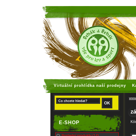
faux rolex
Virtuální prohlídka naší prodejny
K
www.
z
Kó
E-SHOP
Poslední produkty (14)