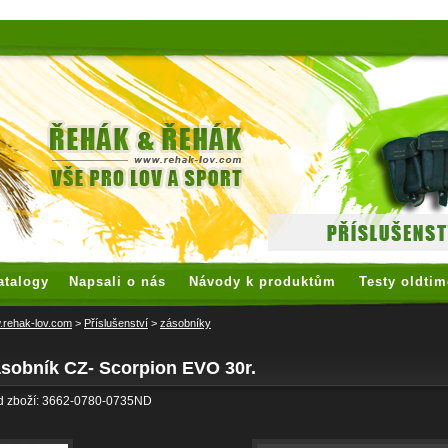
 watches
replica watches
hoogwaardige nep Rolex
replica rolex
atalogy
Napsali o nás
Návody k produktům
Testy oldtim
rehak-lov.com
>
Příslušenství
>
zásobníky
ásobník CZ- Scorpion EVO 30r.
d zboží: 3662-0780-0735ND