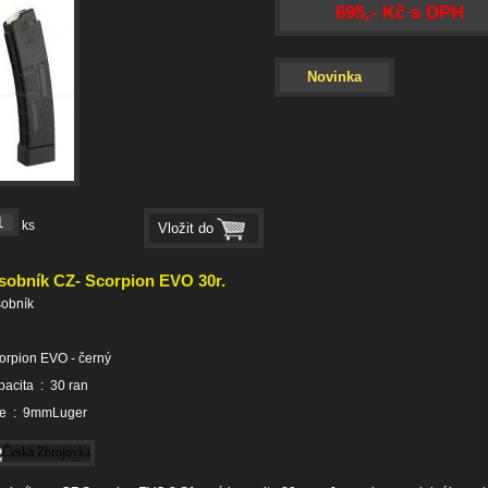
695,- Kč s DPH
Novinka
ks
sobník CZ- Scorpion EVO 30r.
sobník
rpion EVO - černý
acita : 30 ran
že : 9mmLuger