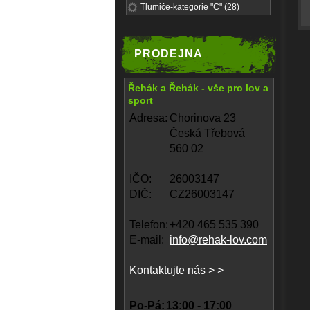
Tlumiče-kategorie "C" (28)
PRODEJNA
Řehák a Řehák - vše pro lov a
sport
Adresa:
Chorinova 23
Česká Třebová
560 02
IČO:
26003147
DIČ:
CZ26003147
Telefon:
+420 465 535 390
E-mail:
info@rehak-lov.com
Kontaktujte nás > >
Po-Pá:
13:00 - 17:00