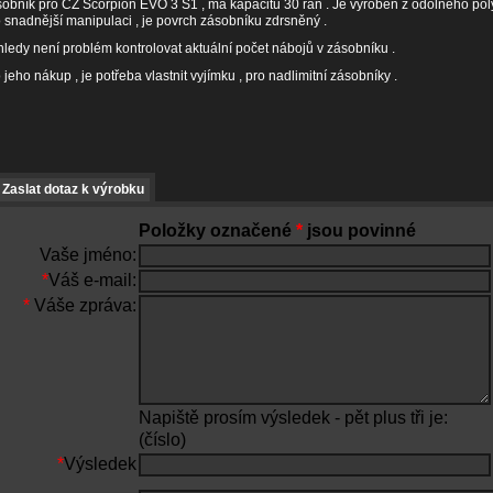
obník pro CZ Scorpion EVO 3 S1 , má kapacitu 30 ran . Je vyroben z odolného pol
 snadnější manipulaci , je povrch zásobníku zdrsněný .
ledy není problém kontrolovat aktuální počet nábojů v zásobníku .
 jeho nákup , je potřeba vlastnit vyjímku , pro nadlimitní zásobníky .
Zaslat dotaz k výrobku
Položky označené
*
jsou povinné
Vaše jméno:
*
Váš e-mail:
*
Váše zpráva:
Napiště prosím výsledek - pět plus tři je:
(číslo)
*
Výsledek