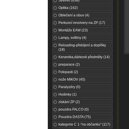
Střelivo (638)
Optika (162)
Oblečení a obuv (4)
Perkusní revolvery-na ZP (17)
Montáže EAW (23)
Lampy, svítilny (4)
Reloading-přebíjení a doplňky
(18)
Keramika,dárkové předměty (14)
preparace (2)
Fotopasti (2)
nože MIKOV (45)
Paralyzéry (0)
Hodinky (1)
získání ZP (2)
pouzdra FALCO (0)
Pouzdra DASTA (75)
kategorie C 1-"na občanku" (117)