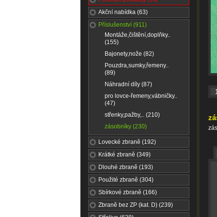
Akční nabídka (63)
Příslušenství (911)
Montáže,čištění,doplňky..
(155)
Bajonety,nože (82)
Pouzdra,sumky,řemeny..
(89)
Náhradní díly (87)
pro lovce-řemeny,vábničky..
(47)
střenky,pažby,.. (210)
zá
zásobníky (230)
zá
Lovecké zbraně (192)
Krátké zbraně (349)
Dlouhé zbraně (193)
Použité zbraně (304)
Sbírkové zbraně (166)
Zbraně bez ZP (kat. D) (239)