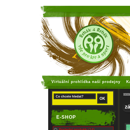
faux rolex
Virtuální prohlídka naší prodejny
K
www.
z
E-SHOP
Poslední produkty (14)