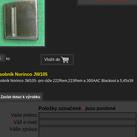
ks
sobník Norinco JW105
sobník Norinco JW105- pro ráže.222Rem,223Rem a 300AAC Blackout a 5,45x39
Zaslat dotaz k výrobku
Položky označené
*
jsou povinné
Vaše jméno:
*
Váš e-mail:
*
Váše zpráva: