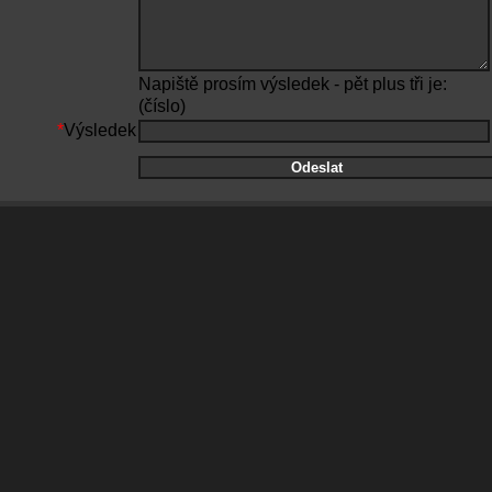
Napiště prosím výsledek - pět plus tři je:
(číslo)
*
Výsledek