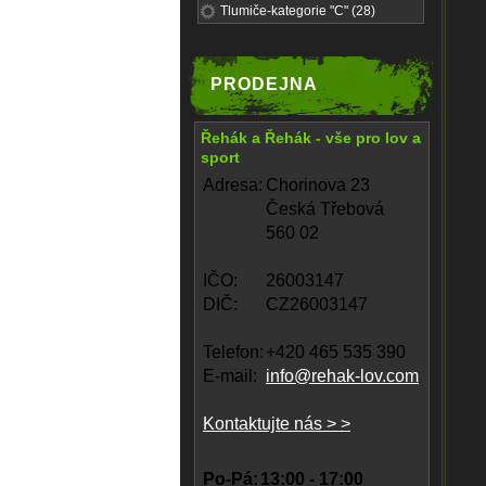
Tlumiče-kategorie "C" (28)
PRODEJNA
Řehák a Řehák - vše pro lov a
sport
Adresa:
Chorinova 23
Česká Třebová
560 02
IČO:
26003147
DIČ:
CZ26003147
Telefon:
+420 465 535 390
E-mail:
info@rehak-lov.com
Kontaktujte nás > >
Po-Pá:
13:00 - 17:00