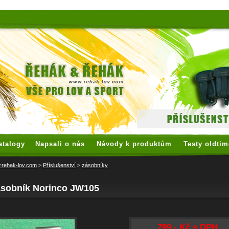
 watches
replica watches
hoogwaardige nep Rolex
replica rolex
atalogy
Napsali o nás
Návody k produktům
Testy oldtim
rehak-lov.com
>
Příslušenství
>
zásobníky
ásobník Norinco JW105
799,- Kč s DPH