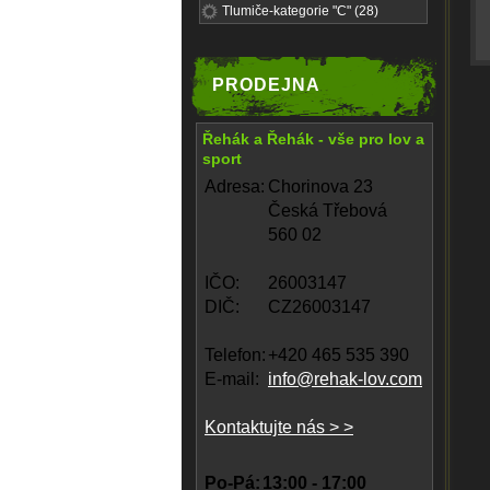
Tlumiče-kategorie "C" (28)
PRODEJNA
Řehák a Řehák - vše pro lov a
sport
Adresa:
Chorinova 23
Česká Třebová
560 02
IČO:
26003147
DIČ:
CZ26003147
Telefon:
+420 465 535 390
E-mail:
info@rehak-lov.com
Kontaktujte nás > >
Po-Pá:
13:00 - 17:00