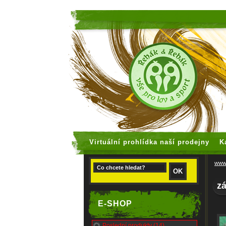
faux rolex
Virtuální prohlídka naší prodejny
K
www.
z
E-SHOP
Poslední produkty (14)