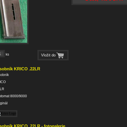
ks
sobník KRICO .22LR
sobník
ICO
2LR
utomat 8000/9000
rginál
sobník KRICO .22LR - fotogalerie