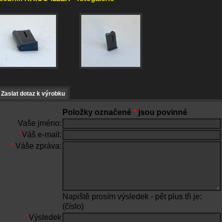
Zaslat dotaz k výrobku
Položky označené
*
jsou povinné
Vaše jméno:
*
Váš e-mail:
*
Váše zpráva:
Napiště prosím výsledek - pět plus tři je:
(číslo)
*
Výsledek