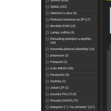
Střelivo (638)
Optika (162)
Oblečení a obuv (4)
Perkusní revolvery-na ZP (17)
Montáže EAW (23)
Lampy, svítilny (4)
Reloading-přebíjení a doplňky
(18)
Keramika,dárkové předměty (14)
preparace (2)
Fotopasti (2)
nože MIKOV (45)
Paralyzéry (0)
Hodinky (1)
získání ZP (2)
pouzdra FALCO (0)
Pouzdra DASTA (75)
kategorie C 1-"na občanku" (117)