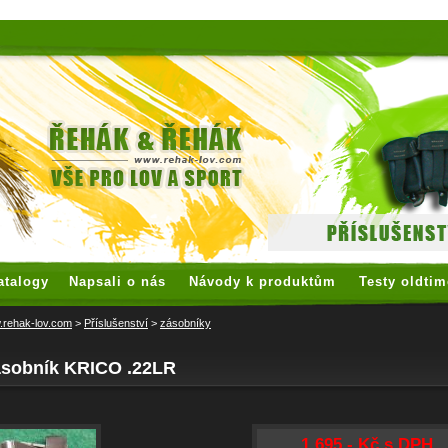
 watches
replica watches
hoogwaardige nep Rolex
replica rolex
atalogy
Napsali o nás
Návody k produktům
Testy oldtim
rehak-lov.com
>
Příslušenství
>
zásobníky
ásobník KRICO .22LR
1 695,- Kč s DPH