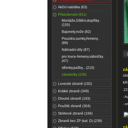
Akční nabídka (63)
Příslušenství (911)
Montáže,čištění,doplňky..
(155)
Bajonety,nože (82)
Pouzdra,sumky,řemeny..
(89)
Náhradní díly (87)
pro lovce-řemeny,vábničky..
(47)
střenky,pažby,.. (210)
zá
zásobníky (230)
zá
KR
Lovecké zbraně (192)
.2
Krátké zbraně (349)
- A
Dlouhé zbraně (193)
- o
Použité zbraně (304)
Sbírkové zbraně (166)
Zbraně bez ZP (kat. D) (239)
zá