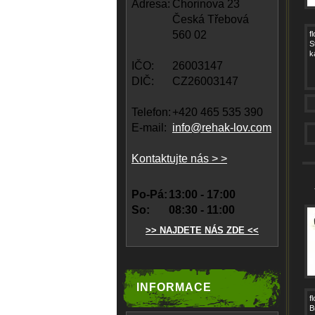
Adresa:
Chorinova 23
Česká Třebová
560 02
f
S
k
IČO:
26003147
DIČ:
CZ26003147
Telefon:
+420 465 535 390
E-mail:
info@rehak-lov.com
Kontaktujte nás > >
Po-Pá:
13:00 - 17:00
So:
08:30 - 11:00
>> NAJDETE NÁS ZDE <<
INFORMACE
f
B