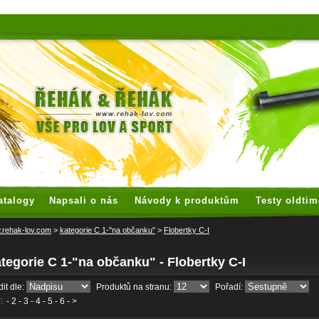
 watches
replica watches
hoogwaardige nep Rolex
replica rolex
atalogy
Napsali o nás
Návody k produktům
Testy oldtim
rehak-lov.com
>
kategorie C 1-"na občanku"
>
Flobertky C-I
tegorie C 1-"na občanku" - Flobertky C-I
it dle:
Produktů na stranu:
Pořadí:
1
-
2
-
3
-
4
-
5
-
6
- >