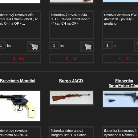
lobertkový revolver Alfa
flobertkový revolver Alfa
revolver Arminius HW 
teel 9941 9mmFlobert , 4"
STEEL Wood 9mmFlobert ,
4mmM20 - použitý -
at. C-I na OP - ...
4" kat. C-I na OP - ...
prodáno
ks
ks
ks
0,- Kč
0,- Kč
0,- Kč
Brevetatta Mondial
Burgo JAGD
Flobertka
6mmFobertGlat
lobertkový revolver
flobertka jednoranová
flobertka jednoranová
revetatta MONDIAL
Burgsmüller H. & Söhne
vyrobeno v Německu