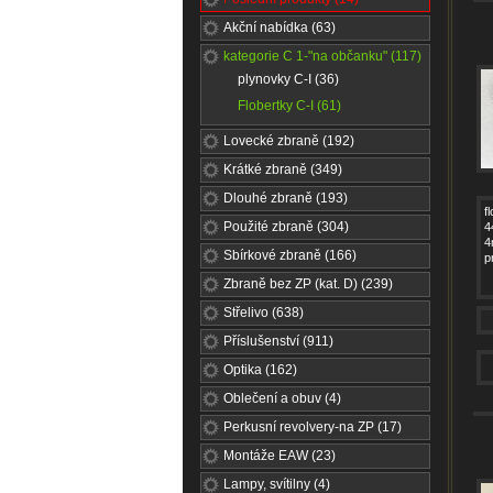
Akční nabídka (63)
kategorie C 1-"na občanku" (117)
plynovky C-I (36)
Flobertky C-I (61)
Lovecké zbraně (192)
Krátké zbraně (349)
Dlouhé zbraně (193)
f
Použité zbraně (304)
4
4
Sbírkové zbraně (166)
p
Zbraně bez ZP (kat. D) (239)
Střelivo (638)
Příslušenství (911)
Optika (162)
Oblečení a obuv (4)
Perkusní revolvery-na ZP (17)
Montáže EAW (23)
Lampy, svítilny (4)