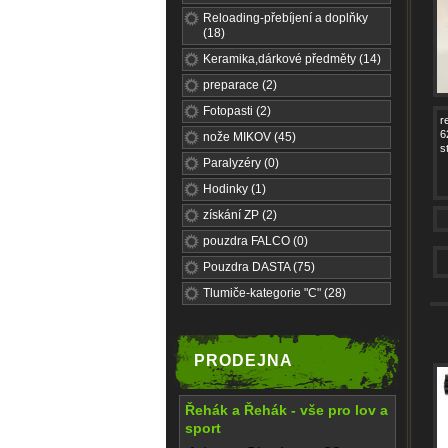
Reloading-přebíjení a doplňky
(18)
Keramika,dárkové předměty (14)
preparace (2)
Fotopasti (2)
r
6
nože MIKOV (45)
s
Paralyzéry (0)
Hodinky (1)
získání ZP (2)
pouzdra FALCO (0)
Pouzdra DASTA (75)
Tlumiče-kategorie "C" (28)
PRODEJNA
Řehák a Řehák - vše pro lov a
sport