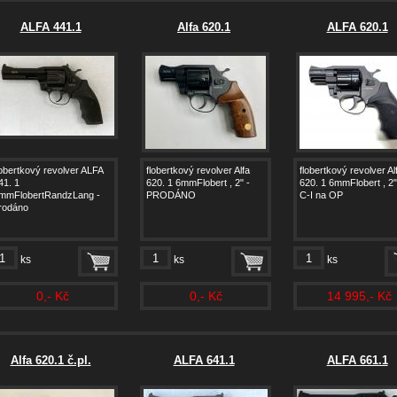
ALFA 441.1
Alfa 620.1
ALFA 620.1
lobertkový revolver ALFA
flobertkový revolver Alfa
flobertkový revolver Al
41. 1
620. 1 6mmFlobert , 2" -
620. 1 6mmFlobert , 2"
mmFlobertRandzLang -
PRODÁNO
C-I na OP
rodáno
ks
ks
ks
0,- Kč
0,- Kč
14 995,- Kč
Alfa 620.1 č.pl.
ALFA 641.1
ALFA 661.1