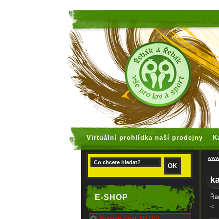
faux rolex
Virtuální prohlídka naší prodejny
K
www.
ka
E-SHOP
Řad
<
-
Poslední produkty (14)