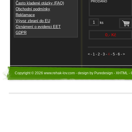
PRODÁNO
Často kladené otázky (FAQ)
Obchodní podmínky
Reklamace
Vývoz zbraní do EU
ks
Oznámení o evidenci EET
GDPR
0,- Kč
<
-
1
-
2
-
3
-
4
-
5
-
6
- >
Copyright © 2026 www.rehak-lov.com - design by Puredesign - XHTML - 