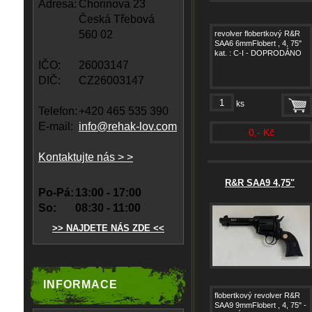
Adresa:
Chorinova 23
Česká Třebová
560 02
revolver flobertkový R&R
SAA6 6mmFlobert , 4, 75"
kat. : C-I - DOPRODÁNO
IČO:
26003147
DIČ:
CZ26003147
ks
Telefon:
+420 465 535 390
E-mail:
info@rehak-lov.com
0,- Kč
Kontaktujte nás > >
R&R SAA9 4,75"
Po-Pá:
13:00 - 17:00
So:
08:30 - 11:00
>> NAJDETE NÁS ZDE <<
INFORMACE
flobertkový revolver R&R
SAA9 9mmFlobert , 4, 75" -