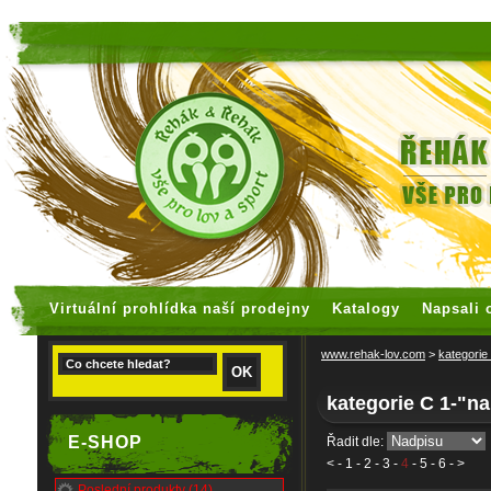
faux rolex watches
replica watches
Virtuální prohlídka naší prodejny
Katalogy
Napsali 
www.rehak-lov.com
>
kategorie
kategorie C 1-"na
E-SHOP
Řadit dle:
<
-
1
-
2
-
3
-
4
-
5
-
6
- >
Poslední produkty (14)