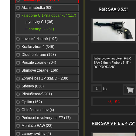
Akční nabídka (63)
R&R SAA 9 5,5"
kategorie C 1-"na občanku" (117)
plynovky C-I (36)
Flobertky C-I (61)
Lovecké zbraně (192)
Krátké zbraně (349)
Dlouhé zbraně (193)
flobertkový revolver R&R
Použité zbraně (304)
SAA 9 9mm Flobert 5, 5" -
DOPRODÁNO
Sbírkové zbraně (166)
Zbraně bez ZP (kat. D) (239)
Střelivo (638)
ks
Příslušenství (911)
0,- Kč
Optika (162)
Oblečení a obuv (4)
Perkusní revolvery-na ZP (17)
R&R SAA 9 P En. 4,75"
Montáže EAW (23)
Lampy, svítilny (4)