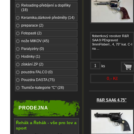
Reloading-přebíjení a doplňky
(18)
Keramika,dárkové předměty (14)
preparace (2)
Fotopasti (2)
flobertkový revolver R&R
SAA 9 PEngraved
nože MIKOV (45)
9mmFlobert , 4, 75" kat. C-I
Paralyzéry (0)
na ...
Hodinky (1)
získání ZP (2)
ks
pouzdra FALCO (0)
0,- Kč
Pouzdra DASTA (75)
Tlumiče-kategorie "C" (28)
R&R SAA6 4,75"
PRODEJNA
Řehák a Řehák - vše pro lov a
sport