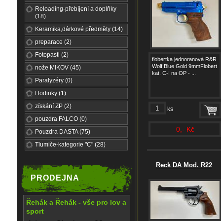
Reloading-přebíjení a doplňky
(18)
Keramika,dárkové předměty (14)
preparace (2)
Fotopasti (2)
flobertka jednoranová R&R
Wolf Blue Gold 9mmFlobert
nože MIKOV (45)
kat. C-I na OP - ...
Paralyzéry (0)
Hodinky (1)
získání ZP (2)
ks
pouzdra FALCO (0)
0,- Kč
Pouzdra DASTA (75)
Tlumiče-kategorie "C" (28)
Reck DA Mod. R22
PRODEJNA
Řehák a Řehák - vše pro lov a
sport