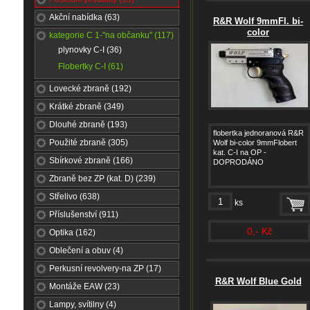
Akční nabídka (63)
R&R Wolf 9mmFl. bi-
color
kategorie C 1-"na občanku" (117)
plynovky C-I (36)
Flobertky C-I (61)
Lovecké zbraně (192)
Krátké zbraně (349)
Dlouhé zbraně (193)
flobertka jednoranová R&R
Použité zbraně (305)
Wolf bi-color 9mmFlobert
kat. C-I na OP -
Sbírkové zbraně (166)
DOPRODÁNO
Zbraně bez ZP (kat. D) (239)
Střelivo (638)
ks
Příslušenství (911)
0,- Kč
Optika (162)
Oblečení a obuv (4)
Perkusní revolvery-na ZP (17)
R&R Wolf Blue Gold
Montáže EAW (23)
Lampy, svítilny (4)