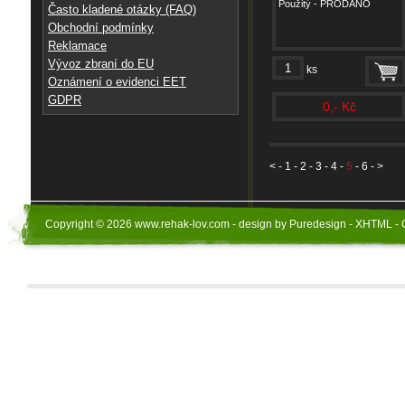
Použitý - PRODÁNO
Často kladené otázky (FAQ)
Obchodní podmínky
Reklamace
Vývoz zbraní do EU
ks
Oznámení o evidenci EET
GDPR
0,- Kč
<
-
1
-
2
-
3
-
4
-
5
-
6
- >
Copyright © 2026 www.rehak-lov.com - design by Puredesign - XHTML - 