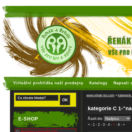
faux rolex watches
replica watches
Virtuální prohlídka naší prodejny
Katalogy
Napsali 
www.rehak-lov.com
>
kategorie
kategorie C 1-"na
E-SHOP
Řadit dle:
<
-
1
-
2
-
3
-
4
-
5
-
6
- >
Poslední produkty (15)