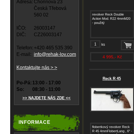
Adresa:
Chorinova 23
Česká Třebová
560 02
revolver Reck Double
Action Mod. R22 4mmM20
- použitý
IČO:
26003147
DIČ:
CZ26003147
ks
Telefon:
+420 465 535 390
E-mail:
info@rehak-lov.com
4 995,- Kč
Kontaktujte nás > >
Reck R 45
Po-Pá:
13:00 - 17:00
So:
08:30 - 11:00
>> NAJDETE NÁS ZDE <<
INFORMACE
flobertkový revolver Reck
R 45 4mmFlobertLang , 6" -